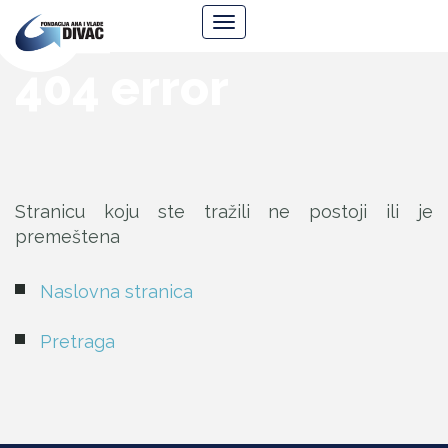
Fondacija
Navigacija
Ana
i
Vlade
404 error
Divac
Stranicu koju ste tražili ne postoji ili je
premeštena
Naslovna stranica
Pretraga