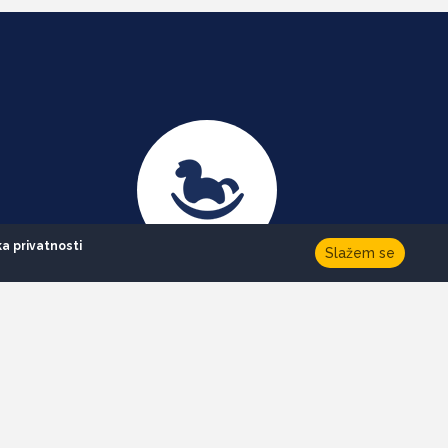
ka privatnosti
Slažem se
103
a
Objekata za decu