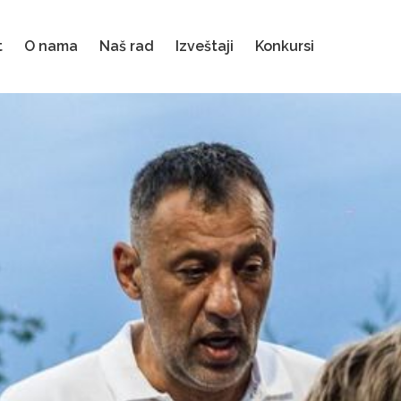
t
O nama
Naš rad
Izveštaji
Konkursi