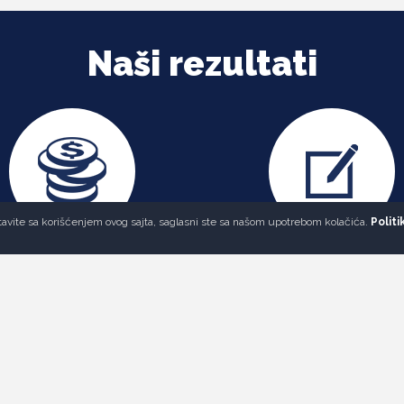
Naši rezultati
astavite sa korišćenjem ovog sajta, saglasni ste sa našom upotrebom kolačića.
Politi
909
517
Datih grantova
Omladinskih projekat
Vesti