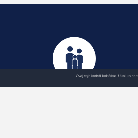
Ovaj sajt koristi kolačiće. Ukoliko n
824
Zbrinutih porodica