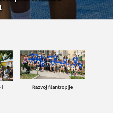
u
 i
Razvoj filantropije