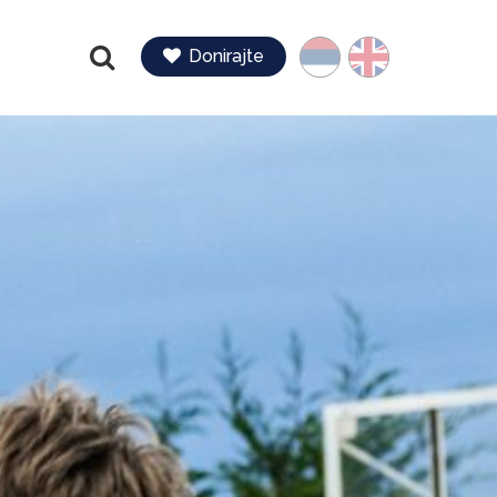
Jezik
Donirajte
Pretraga
Next