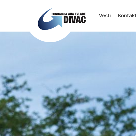
Fondacija
Ana
i
Vesti
Kontak
Vlade
Divac
Previous