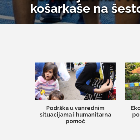
košarkaše na šes
Podrška u vanrednim
Eko
situacijama i humanitarna
po
pomoć