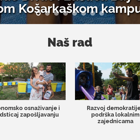
tom Košarkaškom kamp
Naš rad
nomsko osnaživanje i
Razvoj demokratije
dsticaj zapošljavanju
podrška lokalnim
zajednicama