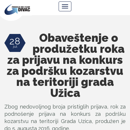
Fondacija
Navigacija
Ana
i
Vlade
Divac
Obaveštenje o
28
produžetku roka
jul
za prijavu na konkurs
za podršku kozarstvu
na teritoriji grada
Užica
Zbog nedovoljnog broja pristiglih prijava, rok za
podnošenje prijava na konkurs za podršku
kozarstvu na teritoriji Grada Uzica, produžen je
do 5. augusta 2016. godine.