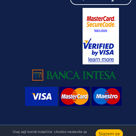
Ovaj sajt koristi kolačiće. Ukoliko nastavite sa
Copyright © Fondacija Ana i Vlade Divac.Sva prava zadržana
Slažem se