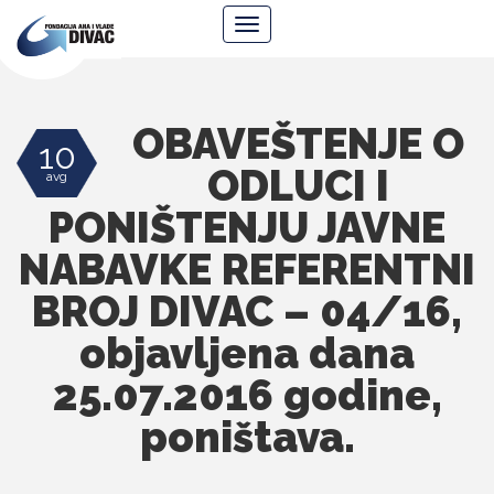
Fondacija
Navigacija
Ana
i
Vlade
Divac
OBAVEŠTENJE O
10
ODLUCI I
avg
PONIŠTENJU JAVNE
NABAVKE REFERENTNI
BROJ DIVAC – 04/16,
objavljena dana
25.07.2016 godine,
poništava.