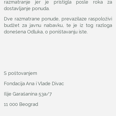
razmatranje jer je pristigla posle roka za
dostavljanje ponuda.
Dve razmatrane ponude, prevazilaze raspoloživi
budžet za javnu nabavku, te je iz tog razloga
donešena Odluka, o poništavanju iste.
S poštovanjem
Fondacija Ana i Vlade Divac
Ilije Garašanina 53a/7
11 000 Beograd