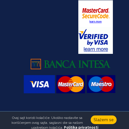
Ovaj sajt koristi kolačiće. Ukoliko nastavite sa
Copyright © Fondacija Ana i Vlade Divac.Sva prava zadržana
Slažem se
korišćenjem ovog sajta, saglasni ste sa našom
Developed by
HALO Creative Team
upotrebom kolačića.
Politika privatnosti