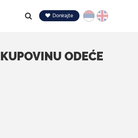
Jezik
Donirajte
Pretraga
A KUPOVINU ODEĆE