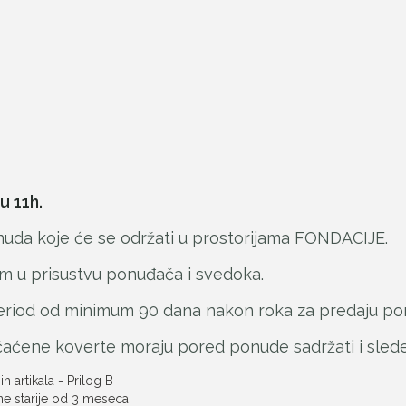
u 11h.
nuda koje će se održati u prostorijama FONDACIJE.
m u prisustvu ponuđača i svedoka.
eriod od minimum 90 dana nakon roka za predaju po
ečaćene koverte moraju pored ponude sadržati i sle
 artikala - Prilog B
 ne starije od 3 meseca