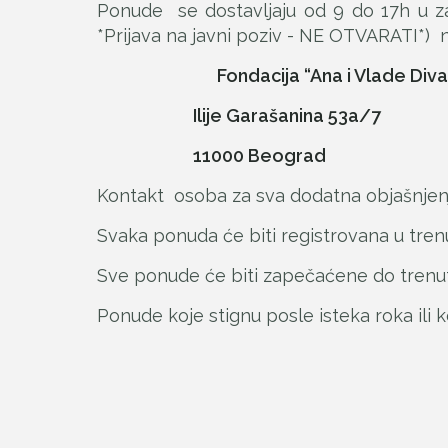
Ponude se dostavljaju od 9 do 17h u 
*Prijava na javni poziv - NE OTVARATI*) n
Fondacija “Ana i Vlade Diva
Ilije Garašanina 53a/7
11000 Beograd
Kontakt osoba za sva dodatna objašnjenja 
Svaka ponuda će biti registrovana u tre
Sve ponude će biti zapečaćene do trenu
Ponude koje stignu posle isteka roka ili k