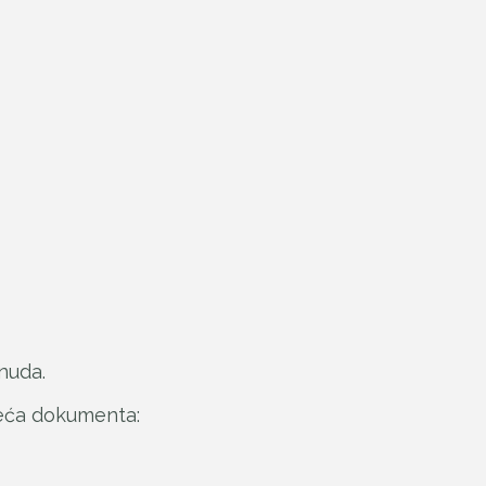
nuda.
deća dokumenta: