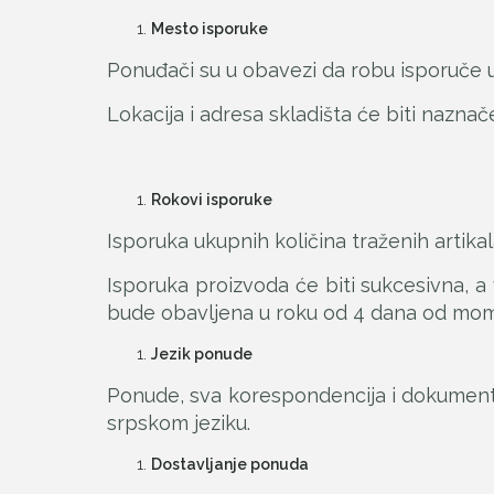
Mesto isporuke
Ponuđači su u obavezi da robu isporuče u 
Lokacija i adresa skladišta će biti nazna
Rokovi isporuke
Isporuka ukupnih količina traženih artika
Isporuka proizvoda će biti sukcesivna, 
bude obavljena u roku od 4 dana od mom
Jezik ponude
Ponude, sva korespondencija i dokumenta
srpskom jeziku.
Dostavljanje ponuda