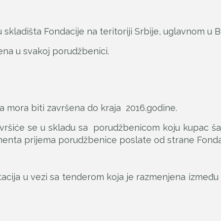
skladišta Fondacije na teritoriji Srbije, uglavnom u 
čena u svakoj porudžbenici.
la mora biti završena do kraja 2016.godine.
a vršiće se u skladu sa porudžbenicom koju kupac ša
enta prijema porudžbenice poslate od strane Fondac
cija u vezi sa tenderom koja je razmenjena između 