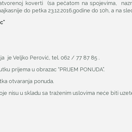
zatvorenoj koverti (sa pečatom na spojevima, na
ajkasnije do petka 23.12.2016.godine do 10h, a na sle
c”
je Veljko Perović, tel. 062 / 77 87 85 .
nutku prijema u obrazac “PRIJEM PONUDA”.
tka otvaranja ponuda.
oje nisu u skladu sa traženim uslovima neće biti uzet