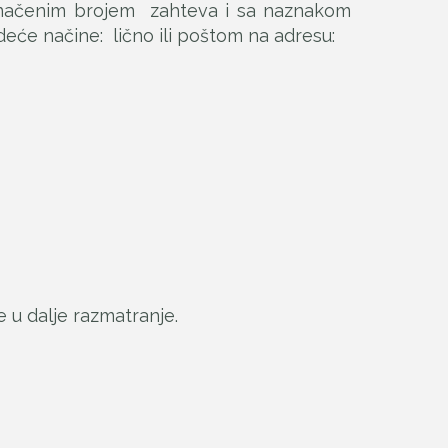
značenim brojem zahteva i sa naznakom
deće načine: lično ili poštom na adresu:
e u dalje razmatranje.