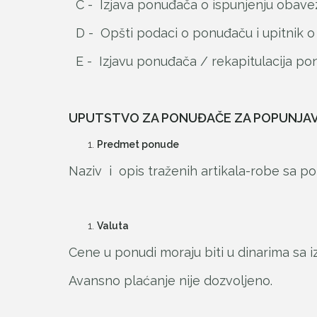
C - Izjava ponuđača o ispunjenju obavez
D - Opšti podaci o ponuđaču i upitnik o 
E - Izjavu ponuđača / rekapitulacija pon
UPUTSTVO ZA PONUĐAČE ZA POPUNJA
Predmet ponude
Naziv i opis traženih artikala-robe sa po
Valuta
Cene u ponudi moraju biti u dinarima sa 
Avansno plaćanje nije dozvoljeno.