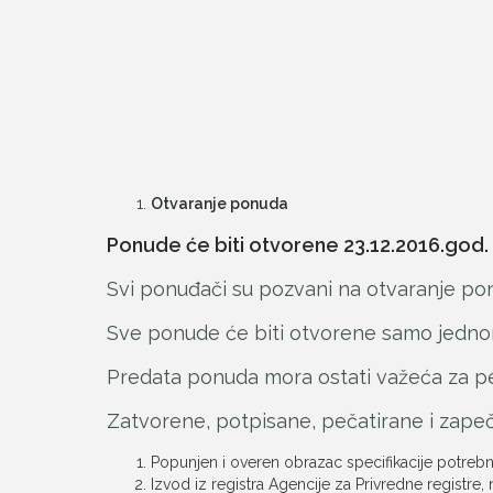
Otvaranje ponuda
Ponude će biti otvorene 23.12.2016.god. 
Svi ponuđači su pozvani na otvaranje po
Sve ponude će biti otvorene samo jedno
Predata ponuda mora ostati važeća za p
Zatvorene, potpisane, pečatirane i zap
Popunjen i overen obrazac specifikacije potrebnih
Izvod iz registra Agencije za Privredne registre,