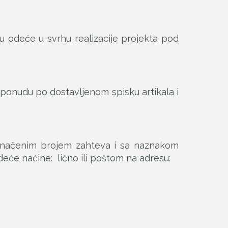
u odeće u svrhu realizacije projekta pod
ponudu po dostavljenom spisku artikala i
značenim brojem zahteva i sa naznakom
deće načine: lično ili poštom na adresu: