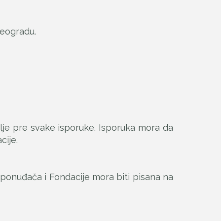
Beogradu.
lje pre svake isporuke. Isporuka mora da
ije.
ponuđača i Fondacije mora biti pisana na