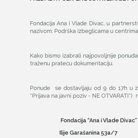
Fondacija Ana i Vlade Divac, u partners
nazivom: Podrška izbeglicama u centrima za
Kako bismo izabrali najpovoljnije ponuđ
traženu prateću dokumentaciju.
Ponude se dostavljaju od 9 do 17h u 
*Prijava na javni poziv - NE OTVARATI*) n
Fondacija “Ana i Vlade Divac”
Ilije Garašanina 53a/7