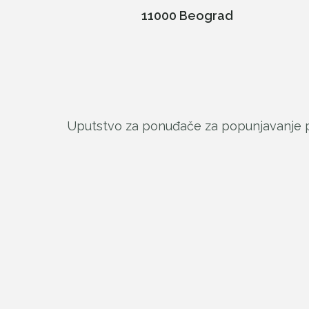
11000 Beograd
Uputstvo za ponuđače za popunjavanje po
Fondacija “An
_________
Marija