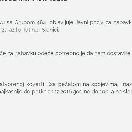
tvu sa Grupom 484, objavljuje Javni poziv za nabavk
 azil u Tutinu i Sjenici.
ače za nabavku odeće potrebno je da nam dostavite 
zatvorenoj koverti (sa pečatom na spojevima, na
ajkasnije do petka 23.12.2016.godine do 10h, a na sle