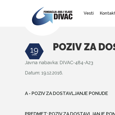
Fondacija
Ana
i
Vesti
Kontak
Vlade
Divac
POZIV ZA D
19
dec
Javna nabavka: DIVAC-484-A23
Datum: 19.12.2016.
A - POZIV ZA DOSTAVLJANJE PONUDE
PREDMET: POZIV ZA DOSTAVLJANJE PO