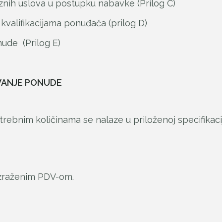
nih uslova u postupku nabavke (Prilog C)
kvalifikacijama ponuđača (prilog D)
ude (Prilog E)
VANJE PONUDE
trebnim količinama se nalaze u priloženoj specifikacij
izraženim PDV-om.