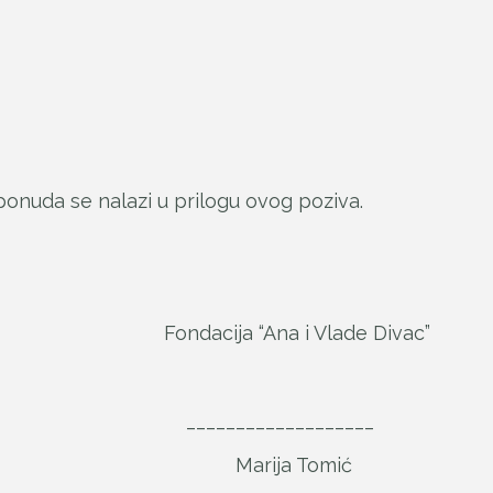
nuda se nalazi u prilogu ovog poziva.
a i Vlade Divac”
__________
 Tomić