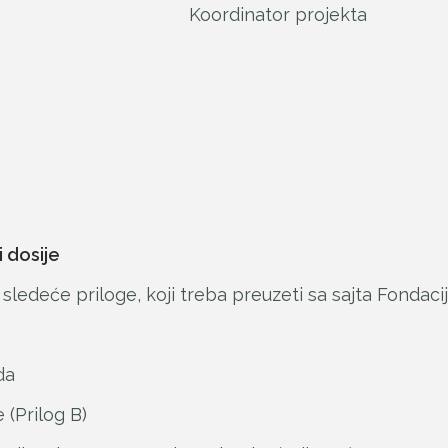
or projekta
 dosije
deće priloge, koji treba preuzeti sa sajta Fondacij
da
 (Prilog B)