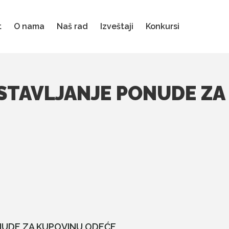
t
O nama
Naš rad
Izveštaji
Konkursi
OSTAVLJANJE PONUDE Z
NUDE ZA KUPOVINU ODEĆE