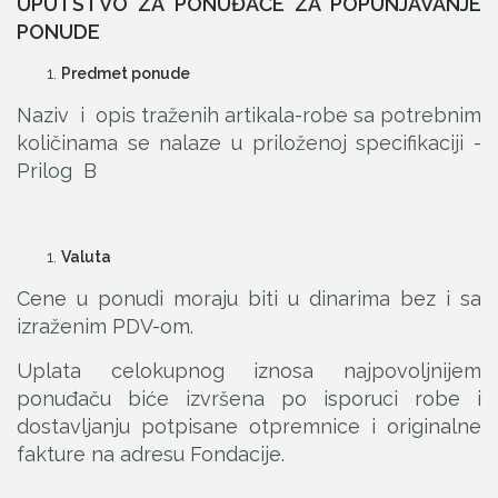
UPUTSTVO ZA PONUĐAČE ZA POPUNJAVANJE
PONUDE
Predmet ponude
Naziv i opis traženih artikala-robe sa potrebnim
količinama se nalaze u priloženoj specifikaciji -
Prilog B
Valuta
Cene u ponudi moraju biti u dinarima bez i sa
izraženim PDV-om.
Uplata celokupnog iznosa najpovoljnijem
ponuđaču biće izvršena po isporuci robe i
dostavljanju potpisane otpremnice i originalne
fakture na adresu Fondacije.