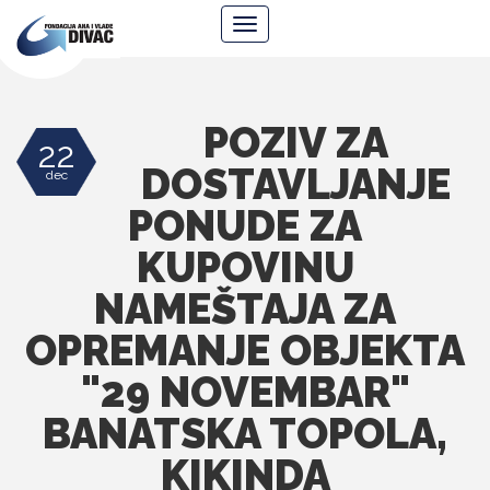
Fondacija
Navigacija
Ana
i
Vlade
Divac
POZIV ZA
22
DOSTAVLJANJE
dec
PONUDE ZA
KUPOVINU
NAMEŠTAJA ZA
OPREMANJE OBJEKTA
"29 NOVEMBAR"
BANATSKA TOPOLA,
KIKINDA