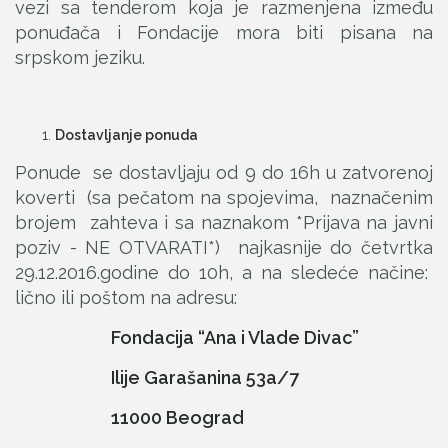
vezi sa tenderom koja je razmenjena između
ponuđača i Fondacije mora biti pisana na
srpskom jeziku.
Dostavljanje ponuda
Ponude se dostavljaju od 9 do 16h u zatvorenoj
koverti (sa pečatom na spojevima, naznačenim
brojem zahteva i sa naznakom *Prijava na javni
poziv - NE OTVARATI*) najkasnije do četvrtka
29.12.2016.godine do 10h, a na sledeće načine:
lično ili poštom na adresu:
Fondacija “Ana i Vlade Divac”
Ilije Garašanina 53a/7
11000 Beograd