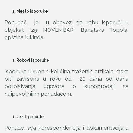
Mesto isporuke
Ponuđač je u obavezi da robu isporuči u
objekat “29 NOVEMBAR” Banatska Topola,
opština Kikinda.
Rokovi isporuke
Isporuka ukupnih količina traženih artikala mora
biti završena u roku od 20 dana od dana
potpisivanja ugovora o kupoprodaji sa
najpovoljnijim ponuđačem.
Jezik ponude
Ponude, sva korespondencija i dokumentacija u