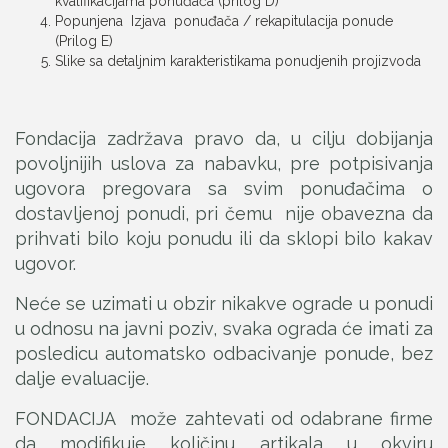
kvalifikacijama ponuđača (prilog D)
Popunjena Izjava ponuđača / rekapitulacija ponude
(Prilog E)
Slike sa detaljnim karakteristikama ponudjenih projizvoda
Fondacija zadržava pravo da, u cilju dobijanja
povoljnijih uslova za nabavku, pre potpisivanja
ugovora pregovara sa svim ponuđačima o
dostavljenoj ponudi, pri čemu nije obavezna da
prihvati bilo koju ponudu ili da sklopi bilo kakav
ugovor.
Neće se uzimati u obzir nikakve ograde u ponudi
u odnosu na javni poziv, svaka ograda će imati za
posledicu automatsko odbacivanje ponude, bez
dalje evaluacije.
FONDACIJA može zahtevati od odabrane firme
da modifikuje količinu artikala u okviru