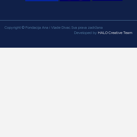
Copyright © Fondacija Ana i Vlade Divac.Sva prava zadržana
Developed by
HALO Creative Team