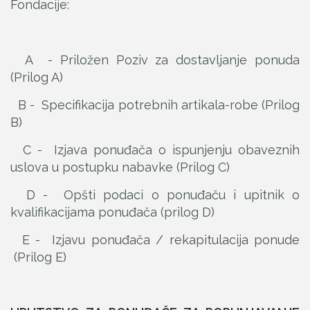
Fondacije:
A - Priložen Poziv za dostavljanje ponuda
(Prilog A)
B - Specifikacija potrebnih artikala-robe (Prilog
B)
C - Izjava ponuđača o ispunjenju obaveznih
uslova u postupku nabavke (Prilog C)
D - Opšti podaci o ponuđaču i upitnik o
kvalifikacijama ponuđača (prilog D)
E - Izjavu ponuđača / rekapitulacija ponude
(Prilog E)