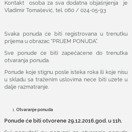
Kontakt osoba za sva dodatna objašnjenja je
Vladimir Tomašević, tel. 060 / 024-05-93
Svaka ponuda će biti registrovana u trenutku
prijema u obrazac “PRIJEM PONUDA”.
Sve ponude će biti zapečaćene do trenutka
otvaranja ponuda.
Ponude koje stignu posle isteka roka ili koje nisu
u skladu sa traženim uslovima neće biti uzete u
dalje razmatranje.
Otvaranje ponuda
Ponude će biti otvorene 29.12.2016.god. u 11h.