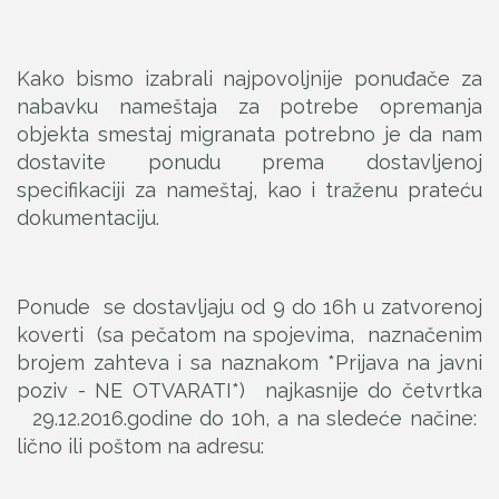
Kako bismo izabrali najpovoljnije ponuđače za
nabavku nameštaja za potrebe opremanja
objekta smestaj migranata potrebno je da nam
dostavite ponudu prema dostavljenoj
specifikaciji za nameštaj, kao i traženu prateću
dokumentaciju.
Ponude se dostavljaju od 9 do 16h u zatvorenoj
koverti (sa pečatom na spojevima, naznačenim
brojem zahteva i sa naznakom *Prijava na javni
poziv - NE OTVARATI*) najkasnije do četvrtka
29.12.2016.godine do 10h, a na sledeće načine:
lično ili poštom na adresu: