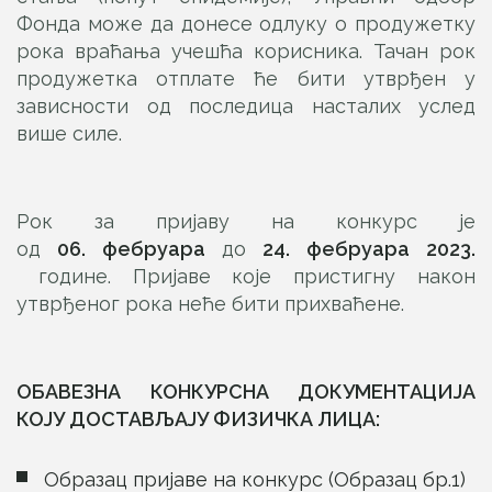
Фонда може да донесе одлуку о продужетку
рока враћања учешћа корисника. Тачан рок
продужетка отплате ће бити утврђен у
зависности од последица насталих услед
више силе.
Рок за пријаву на конкурс је
од
06
.
фебруара
до
24
.
фебруара
2023.
године. Пријаве које пристигну након
утврђеног рока неће бити прихваћене.
ОБАВЕЗНА КОНКУРСНА ДОКУМЕНТАЦИЈА
КОЈУ ДОСТАВЉАЈУ ФИЗИЧКА ЛИЦА:
Образац пријаве на конкурс (Образац бр.1)