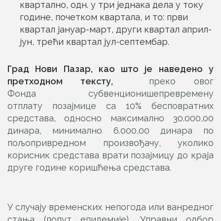
квартално, одн. у три једнака дела у току
године, почетком квартала, и то: први
квартал јануар-март, други квартал април-
јун, трећи квартал јул-септембар.
Град Нови Пазар
, као што је наведено у
претходном тексту,
преко овог
Фонда субвенционишепревремену
отплату позајмице са 10% бесповратних
средстава, односно максимално 30.000,00
динара, минимално 6.000,00 динара по
пољопривредном произвођачу, уколико
корисник средстава врати позајмицу до краја
друге године коришћења средстава.
У случају временских непогода или ванредног
стања (попут епидемије), Управни одбор