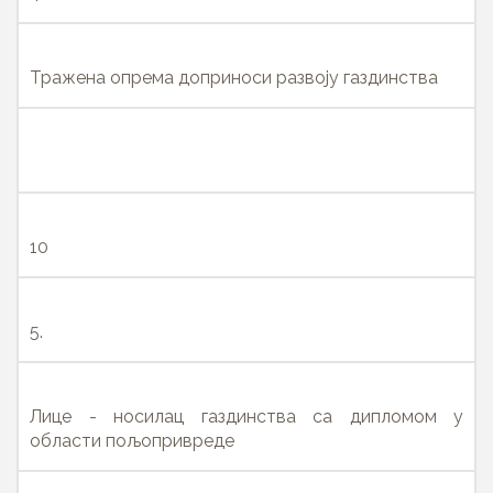
Тражена опрема доприноси развоју газдинства
10
5.
Лице - носилац газдинства са дипломом у
области пољопривреде