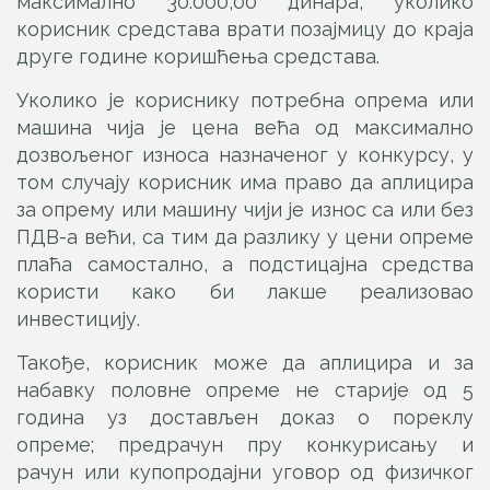
максимално 30.000,00 динара, уколико
корисник средстава врати позајмицу до краја
друге године коришћења средстава.
Уколико је кориснику потребна опрема или
машина чија је цена већа од максимално
дозвољеног износа назначеног у конкурсу, у
том случају корисник има право да аплицира
за опрему или машину чији је износ са или без
ПДВ-а већи, са тим да разлику у цени опреме
плаћа самостално, а подстицајна средства
користи како би лакше реализовао
инвестицију.
Такође, корисник може да аплицира и за
набавку половне опреме не старије од 5
година уз достављен доказ о пореклу
опреме; предрачун пру конкурисању и
рачун или купопродајни уговор од физичког