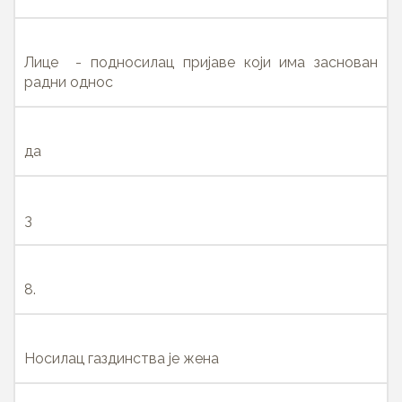
Лице - подносилац пријаве који има заснован
радни однос
да
3
8.
Носилац газдинства је жена