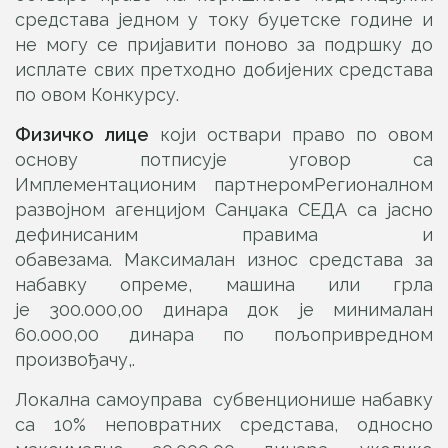
средстава једном у току буџетске године и
не могу се пријавити поново за подршку до
исплате свих претходно добијених средстава
по овом Конкурсу.
Физичко лице
који оствари право по овом
основу потписује уговор са
Имплементационим партнеромРегионалном
развојном агенцијом Санџака СЕДА са јасно
дефинисаним правима и
обавезама. Максималан износ средстава за
набавку опреме, машина или грла
је 300.000,00 динара док је минималан
60.000,00 динара по пољопривредном
произвођачу,.
Локална самоуправа субвенционише набавку
са 10% неповратних средстава, односно