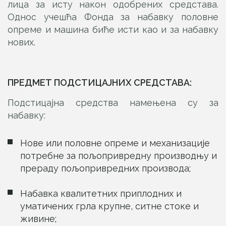
лица за исту након одобрених средстава.
Однос учешћа Фонда за набавку половне
опреме и машина биће исти као и за набавку
нових.
ПРЕДМЕТ ПОДСТИЦАЈНИХ СРЕДСТАВА:
Подстицајна средства намењена су за
набавку:
Нове или половне опреме и механизације
потребне за пољопривредну производњу и
прераду пољопривредних производа;
Набавка квалитетних приплодних и
уматичених грла крупне, ситне стоке и
живине;