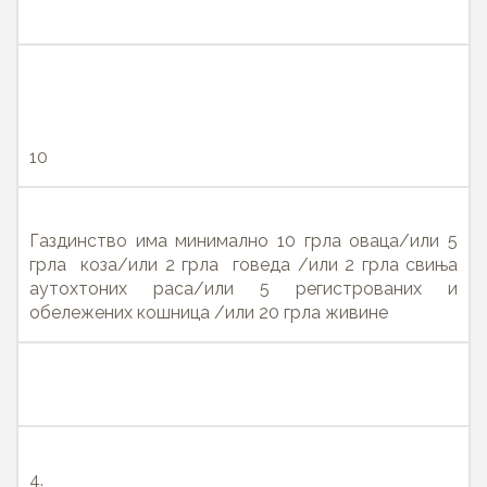
10
Газдинство има минимално 10 грла оваца/или 5
грла коза/или 2 грла говеда /или 2 грла свиња
аутохтоних раса/или 5 регистрованих и
обележених кошница /или 20 грла живине
4.