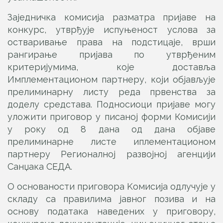
Заједничка комисија разматра пријаве на
конкурс, утврђује испуњеност услова за
остваривање права на подстицаје, врши
рангирање пријава по утврђеним
критеријумима, које доставља
Имплементационом партнеру, који објављује
прелиминарну листу реда првенства за
доделу средстава. Подносиоци пријаве могу
уложити приговор у писаној форми Комисији
у року од 8 дана од дана објаве
прелиминарне листе иплементационом
партнеру Регионалној развојној агенцији
Санџака СЕДА.
О основаности приговора Kомисија одлучује у
складу са правилима јавног позива и на
основу података наведених у приговору,