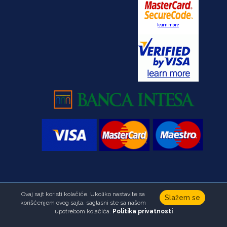
Ovaj sajt koristi kolačiće. Ukoliko nastavite sa
Copyright © Fondacija Ana i Vlade Divac.Sva prava zadržana
Slažem se
korišćenjem ovog sajta, saglasni ste sa našom
Developed by
HALO Creative Team
upotrebom kolačića.
Politika privatnosti