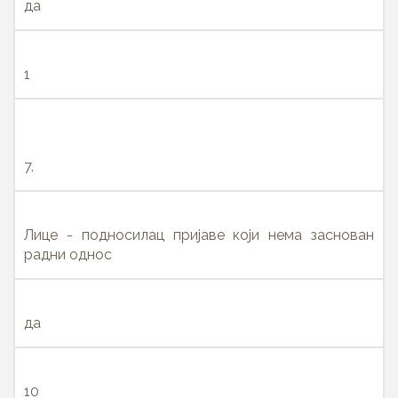
да
1
7.
Лице - подносилац пријаве који нема заснован
радни однос
да
10