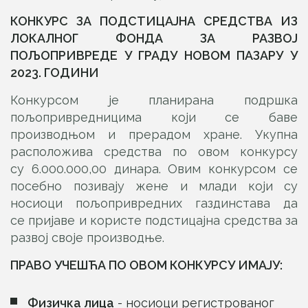
КОНКУРС ЗА ПОДСТИЦАЈНА СРЕДСТВА ИЗ
ЛОКАЛНОГ ФОНДА ЗА РАЗВОЈ
ПОЉОПРИВРЕДЕ У
ГРАДУ НОВОМ П
А
ЗАРУ У
2023. ГОДИНИ
Конкурсом је планирана подршка
пољопривредницима који се баве
производњом и прерадом хране. Укупна
расположива средства по овом конкурсу
су 6.000.000,00 динара. Овим конкурсом се
посебно позивају жене и млади који су
носиоци пољопривредних газдинстава да
се пријаве и користе подстицајна средства за
развој своје производње.
ПРАВО УЧЕШЋА ПО ОВОМ КОНКУРСУ ИМАЈУ
:
Физичк
а
лиц
а
- носиоци регистрованог