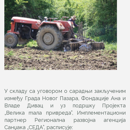
У складу са уговором о сарадњи закљученим
између Града Новог Пазара, Фондације Ана и
Владе Дивац и уз подршку Пројекта
„Велика mала привреда”, Имплементациони
партнер Регионална развојна агенција
Санџака „СЕДА”, расписује: