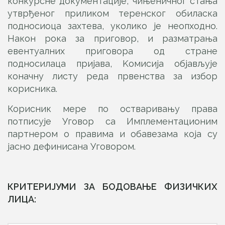
конкурсне документације, чињеничног стања
утврђеног приликом теренског обиласка
подносиоца захтева, уколико је неопходно.
Након рока за приговор, и разматрања
евентуалних приговора од стране
подносилаца пријава, Kомисија објављује
коначну листу реда првенства за избор
корисника.
Корисник мере по остваривању права
потписује Уговор са Имплементационим
партнером о правима и обавезама која су
јасно дефинисана Уговором.
КРИТЕРИЈУМИ ЗА БОДОВАЊЕ ФИЗИЧКИХ
ЛИЦА: