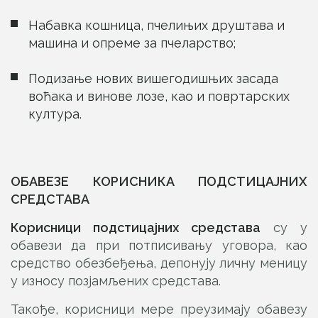
Набавка кошница, пчелињих друштава и
машина и опреме за пчеларство;
Подизање нових вишегодишњих засада
воћака и винове лозе, као и повртарских
култура.
ОБАВЕЗЕ КОРИСНИКА ПОДСТИЦАЈНИХ
СРЕДСТАВА
Корисници подстицајних средстава
су у
обавези да при потписивању уговора, као
средство обезбеђења, депонују личну меницу
у износу позјамљених средстава.
Такође, корисници мере преузимају обавезу