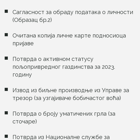
Сагласност за обраду података о личности
(Образац бр.2)
Очитана копија личне карте подносиоца
пријаве
Потврда о активном статусу
пољопривредног газдинства за 2023.
годину
Извод из биљне производње из Управе за
трезор (за узгајиваче бобичастог воћа)
Потврда о броју уматичених грла (за
сточаре)
Потврда из Националне службе за