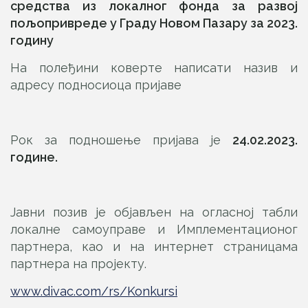
средства
из локалног фонда
за развој
п
ољопривреде
у
Граду Новом Пазару за
2023.
годин
у
На полеђини коверте написати назив и
адресу подносиоца пријаве
Рок за подношење пријава је
24.02.
2023.
године.
Јавни позив је објављен на огласној табли
локалне самоуправе и Имплементационог
партнера, као и на интернет страницама
партнера на пројекту.
www.divac.com/rs/Konkursi