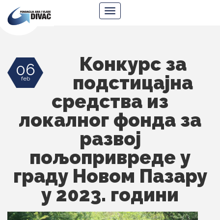
Fondacija
Navigacija
Ana
i
Vlade
Divac
Конкурс за
06
подстицајна
feb
средства из
локалног фонда за
развој
пољопривреде у
граду Новом Пазару
у 2023. години