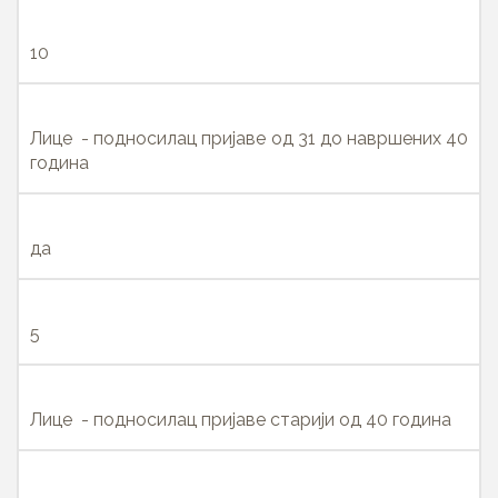
10
Лице - подносилац пријаве од 31 до навршених 40
година
да
5
Лице - подносилац пријаве старији од 40 година