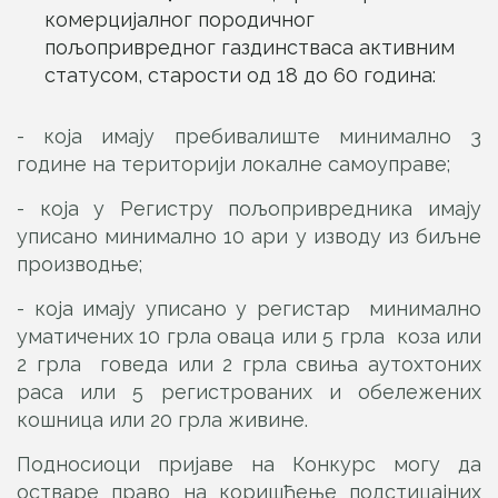
комерцијалног породичног
пољопривредног газдинстваса активним
статусом, старости од 18 до 60 година:
- која имају пребивалиште минимално 3
године на територији локалне самоуправе;
- која у Регистру пољопривредника имају
уписано минимално 10 ари у изводу из биљне
производње;
- која имају уписано у регистар минимално
уматичених 10 грла оваца или 5 грла коза или
2 грла говеда или 2 грла свиња аутохтоних
раса или 5 регистрованих и обележених
кошница или 20 грла живине.
Подносиоци пријаве на Конкурс могу да
остваре право на коришћење подстицајних