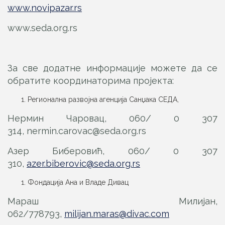
www.novipazar.rs
www.seda.org.rs
За све додатне информације можете да се
обратите координаторима пројекта:
Регионална развојна агенција Санџака СЕДА,
Нермин Чаровац, 060/ 0 307
314,
nermin.carovac@seda.org.rs
Азер Биберовић, 060/ 0 307
310,
azer.biberovic@seda.org.rs
Фондација Ана и Владе Дивац
Мараш Милијан,
062/778793,
milijan.maras@divac.com