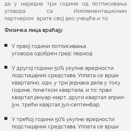
да у наредне три године од потписивања
уговора са Имплементационим
партнером врате свој део учешћа и то:
Физичка лица враћају
:
У првој години потписивања
уговора одобрен грејс период
У другој години 50% укупне вредности
подстицајних средстава. Уплата се врши
квартално, одн. у три једнака дела у току
године, почетком квартала, и то: први
квартал јануар-март, други квартал април-
јун, трећи квартал јул-септембар.
У трећој години 50% укупне вредности
подстицајних средстава. Уплата се врши