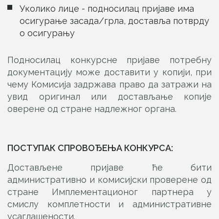
Уколико лице - подносилац пријаве има
осигурање засада/грла, доставља потврду
о осигурању
Подносилац конкурсне пријаве потребну
документацију може доставити у копији, при
чему Комисија задржава право да затражи на
увид оригинал или достављање копије
оверене од стране надлежног органа.
ПОСТУПАК СПРОВОЂЕЊА КОНКУРСА:
Достављене пријаве ће бити
административно и комисијски проверене од
стране Имплементационог партнера у
смислу комплетности и административне
усаглашености.