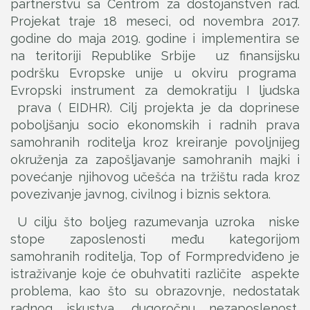
partnerstvu sa Centrom za dostojanstven rad.
Projekat traje 18 meseci, od novembra 2017.
godine do maja 2019. godine i implementira se
na teritoriji Republike Srbije uz finansijsku
podršku Evropske unije u okviru programa
Evropski instrument za demokratiju I ljudska
prava ( EIDHR). Cilj projekta je da doprinese
poboljšanju socio ekonomskih i radnih prava
samohranih roditelja kroz kreiranje povoljnijeg
okruženja za zapošljavanje samohranih majki i
povećanje njihovog učešća na tržištu rada kroz
povezivanje javnog, civilnog i biznis sektora.
U cilju što boljeg razumevanja uzroka niske
stope zaposlenosti među kategorijom
samohranih roditelja, Top of Formpredviđeno je
istraživanje koje će obuhvatiti različite aspekte
problema, kao što su obrazovnje, nedostatak
radnog iskustva, dugoročnu nezaposlenost,