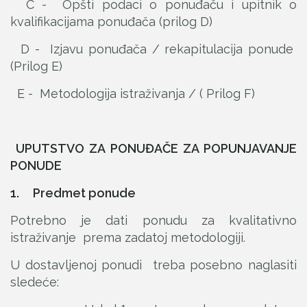
C - Opšti podaci o ponuđaču i upitnik o
kvalifikacijama ponuđača (prilog D)
D - Izjavu ponuđača / rekapitulacija ponude
(Prilog E)
E - Metodologija istraživanja / ( Prilog F)
UPUTSTVO ZA PONUĐAČE ZA POPUNJAVANJE
PONUDE
1. Predmet ponude
Potrebno je dati ponudu za kvalitativno
istraživanje prema zadatoj metodologiji.
U dostavljenoj ponudi treba posebno naglasiti
sledeće: