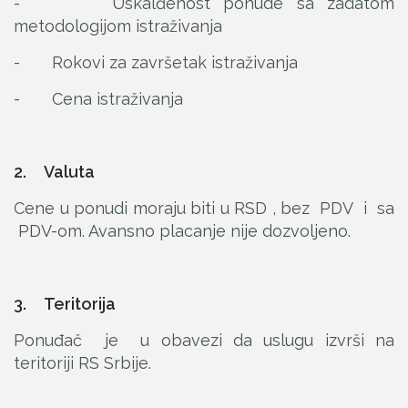
- Uskalđenost ponude sa zadatom
metodologijom istraživanja
- Rokovi za završetak istraživanja
- Cena istraživanja
2. Valuta
Cene u ponudi moraju biti u RSD , bez PDV i sa
PDV-om. Avansno placanje nije dozvoljeno.
3. Teritorija
Ponuđač je u obavezi da uslugu izvrši na
teritoriji RS Srbije.