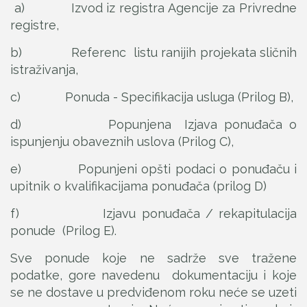
a) Izvod iz registra Agencije za Privredne
registre,
b) Referenc listu ranijih projekata sličnih
istraživanja,
c) Ponuda - Specifikacija usluga (Prilog B),
d) Popunjena Izjava ponuđača o
ispunjenju obaveznih uslova (Prilog C),
e) Popunjeni opšti podaci o ponuđaču i
upitnik o kvalifikacijama ponuđača (prilog D)
f) Izjavu ponuđača / rekapitulacija
ponude (Prilog E).
Sve ponude koje ne sadrže sve tražene
podatke, gore navedenu dokumentaciju i koje
se ne dostave u predviđenom roku neće se uzeti