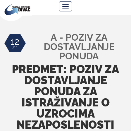
Fondacija
Navigacija
Ana
i
Vlade
Divac
A - POZIV ZA
12
DOSTAVLJANJE
jan
PONUDA
PREDMET: POZIV ZA
DOSTAVLJANJE
PONUDA ZA
ISTRAŽIVANJE O
UZROCIMA
NEZAPOSLENOSTI