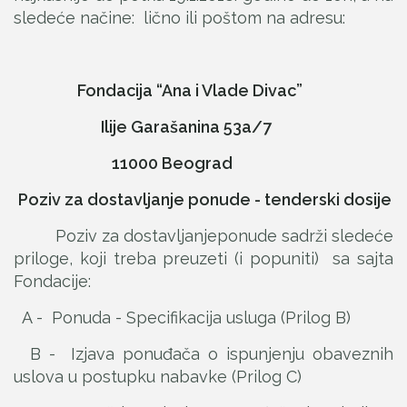
sledeće načine: lično ili poštom na adresu:
Fondacija “Ana i Vlade Divac”
Ilije Garašanina 53a/7
11000 Beograd
Poziv za dostavljanje ponude - tenderski dosije
Poziv za dostavljanjeponude sadrži sledeće
priloge, koji treba preuzeti (i popuniti) sa sajta
Fondacije:
A - Ponuda - Specifikacija usluga (Prilog B)
B - Izjava ponuđača o ispunjenju obaveznih
uslova u postupku nabavke (Prilog C)