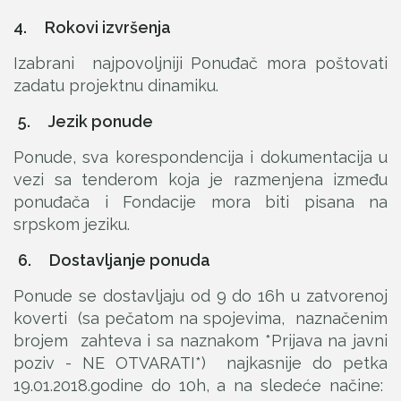
4. Rokovi izvršenja
Izabrani najpovoljniji Ponuđač mora poštovati
zadatu projektnu dinamiku.
5. Jezik ponude
Ponude, sva korespondencija i dokumentacija u
vezi sa tenderom koja je razmenjena između
ponuđača i Fondacije mora biti pisana na
srpskom jeziku.
6. Dostavljanje ponuda
Ponude se dostavljaju od 9 do 16h u zatvorenoj
koverti (sa pečatom na spojevima, naznačenim
brojem zahteva i sa naznakom *Prijava na javni
poziv - NE OTVARATI*) najkasnije do petka
19.01.2018.godine do 10h, a na sledeće načine: