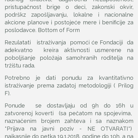
pristupačnost brige o deci, zakonski okvir,
podrškz zapošljavanju, lokalne i nacionalne
akcione planove i postojeće mere i benificije za
poslodavce. Bottom of Form
Rezulatati istraživanja pomoći će Fondaciji da
adekvatno kreira aktivnosti usmerene na
poboljšanje položaja samohranih roditelja na
tržištu rada.
Potrebno je dati ponudu za kvantitativno
istraživanje prema zadatoj metodologiji ( Prilog
F).
Ponude se dostavljaju od 9h do 16h u
zatvorenoj koverti (sa pečatom na spojevima,
naznačenim brojem zahteva i sa naznakom
*Prijava na javni poziv - NE OTVARATI*)
najkasnije do petka 19.1.2018. godine do 10h, a na