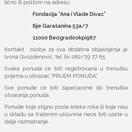
lično ili poštom na adresu:
Fondacija “Ana i Vlade Divac”
Ilije Garašanina 53a/7
11000 Beograd0okpi967
Kontakt osoba za sva dodatna objašnjenja je
Ivona Gvozdenović, tel. br. 062/79 77 65
Svaka ponuda će biti registrovana u trenutku
prijema u obrazac “PRIJEM PONUDA”.
Sve ponude će biti zapečaćene do trenutka
otvaranja ponuda.
Ponude koje stignu posle isteka roka ili koje nisu
u skladu sa traženim uslovima neće biti uzete u
dalje razmatranje.