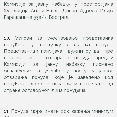
Комисије за јавну набавку, у просторијама
Фондације Ана и Владе Дивац, Адреса: Илије
Гарашанина 53а/7, Београд.
1
0.
Услови за учествовање представика
понуђача у поступку отварања понуда:
Представници понуђача дужни су да пре
почетка јавног отварања понуда предају
Комисији за јавну набавку писмено
овлашћење за учешће у поступку јавног
отварања понуда, које је заведено код
понуђача, оверено печатом и потписано од
стране одговорног лица понуђача.
11.
Понуда мора имати рок важења минимум