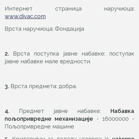
Интернет страница наручиоца:
www.divac.com
Врста наручиоца: Фондација
2.
Врста поступка јавне набавке: поступак
јавне набавке мале вредности.
3.
Врста предмета: добра.
4.
Предмет јавне набавке:
Набавка
пољопривредне механизације
- 16000000 -
Пољопривредне машине
5.
Критеријум за доделу уговора је
најнижа