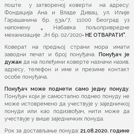
поште у затвореној коверти на адресу:
Фондација Ана и Владе Дивац, ул. Илије
Гарашанина бр. 53а/7, 11000 Београд уз
напомену
„
Набавка пољопривредне
механизације ЈН бр. 02/2020
- НЕ ОТВАРАТИ"
.
Коверат на предњој страни мора имати
заводни печат и број понуђача.
Понуђач је
дужан
да на полеђини коверте назначи назив,
адресу, телефон и име и презиме контакт
особе понуђача.
Понуђач може поднети само једну понуду
.
Понуђач који је самостално поднео понуду не
може истовремено да учествује у заједничкој
понуди или као подизвођач, нити може да
учествује у више заједничких понуда.
Рок за достављање понуда:
2
1.0
8.20
20.
године