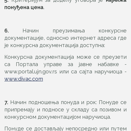
понуђена цена
.
6.
Начин преузимања конкурсне
документације, односно интернет адреса где
је конкурсна документација доступна:
Конкурсна документација може се преузети
са Портала управе за јавне набавке -
www.portal.ujn.gov.rs или са сајта наручиоца -
www.divac.com
7.
Начин подношења понуда и рок: Понуде се
припремају и подносе у складу са позивом и
конкурсном документацијом наручиоца.
Понуде се достављају непосредно или путем