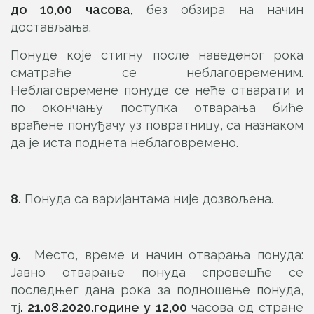
до 10,00 часова,
без обзира на начин
достављања.
Понуде које стигну после наведеног рока
сматраће се неблаговременим.
Неблаговремене понуде се неће отварати и
по окончању поступка отварања биће
враћене понуђачу уз повратницу, са назнаком
да је иста поднета неблаговремено.
8.
Понуда са варијантама није дозвољена.
9.
Место, време и начин отварања понуда:
Јавно отварање понуда спровешће се
последњег дана рока за подношење понуда,
тј
.
2
1
.0
8
.2020.године у 12,00
часова од стране