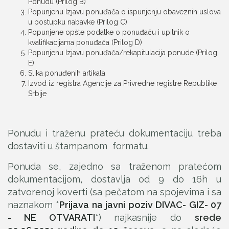
Ponudu (Prilog B)
Popunjenu Izjavu ponuđača o ispunjenju obaveznih uslova
u postupku nabavke (Prilog C)
Popunjene opšte podatke o ponuđaču i upitnik o
kvalifikacijama ponuđača (Prilog D)
Popunjenu Izjavu ponuđača/rekapitulacija ponude (Prilog
E)
Slika ponuđenih artikala
Izvod iz registra Agencije za Privredne registre Republike
Srbije
Ponudu i traženu prateću dokumentaciju treba
dostaviti u štampanom formatu.
Ponuda se, zajedno sa traženom pratećom
dokumentacijom, dostavlja od 9 do 16h u
zatvorenoj koverti (sa pečatom na spojevima i sa
naznakom *
Prijava na javni poziv DIVAC- GIZ- 07
- NE OTVARATI
*) najkasnije do
srede