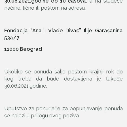
30.06.2021.godine do 10 časova
, a na sledeće
načine: lično ili poštom na adresu:
Fondacija “Ana i Vlade Divac” Ilije Garašanina
53a/7
11000 Beograd
Ukoliko se ponuda šalje poštom krajnji rok do
kog treba da bude dostavljena je takođe
30.06.2021.godine.
Uputstvo za ponuđače za popunjavanje ponuda
se nalazi u prilogu ovog poziva.