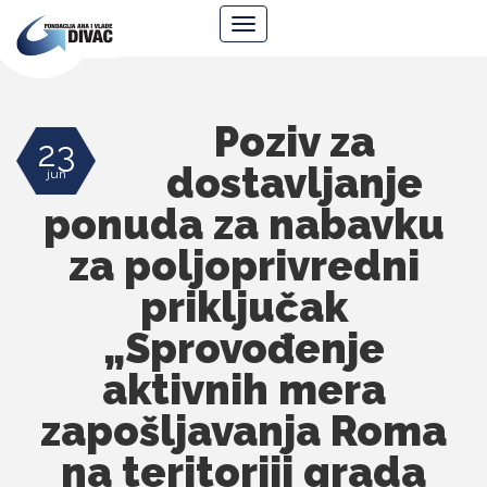
Fondacija
Navigacija
Ana
i
Vlade
Divac
Poziv za
23
dostavljanje
jun
ponuda za nabavku
za poljoprivredni
priključak
„Sprovođenje
aktivnih mera
zapošljavanja Roma
na teritoriji grada