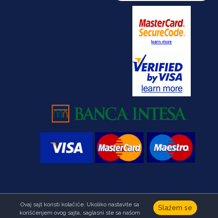
Ovaj sajt koristi kolačiće. Ukoliko nastavite sa
Copyright © Fondacija Ana i Vlade Divac.Sva prava zadržana
Slažem se
korišćenjem ovog sajta, saglasni ste sa našom
Developed by
HALO Creative Team