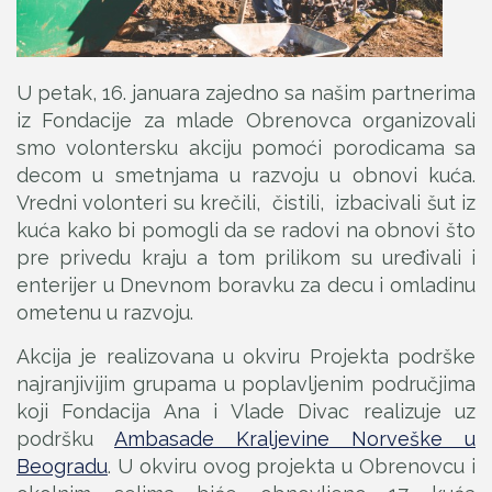
U petak, 16. januara zajedno sa našim partnerima
iz Fondacije za mlade Obrenovca organizovali
smo volontersku akciju pomoći porodicama sa
decom u smetnjama u razvoju u obnovi kuća.
Vredni volonteri su krečili, čistili, izbacivali šut iz
kuća kako bi pomogli da se radovi na obnovi što
pre privedu kraju a tom prilikom su uređivali i
enterijer u Dnevnom boravku za decu i omladinu
ometenu u razvoju.
Akcija je realizovana u okviru Projekta podrške
najranjivijim grupama u poplavljenim područjima
koji Fondacija Ana i Vlade Divac realizuje uz
podršku
Ambasade Kraljevine Norveške u
Beogradu
. U okviru ovog projekta u Obrenovcu i