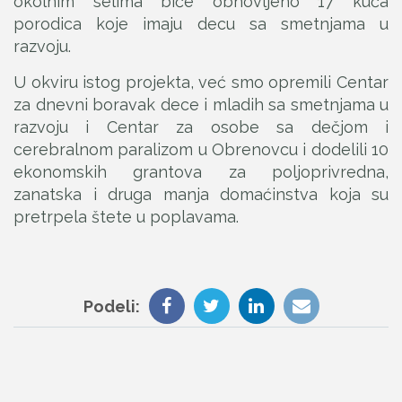
okolnim selima biće obnovljeno 17 kuća
porodica koje imaju decu sa smetnjama u
razvoju.
U okviru istog projekta, već smo opremili Centar
za dnevni boravak dece i mladih sa smetnjama u
razvoju i Centar za osobe sa dečjom i
cerebralnom paralizom u Obrenovcu i dodelili 10
ekonomskih grantova za poljoprivredna,
zanatska i druga manja domaćinstva koja su
pretrpela štete u poplavama.
Podeli: