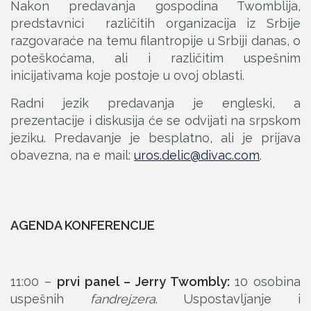
Nakon predavanja gospodina Twomblija,
predstavnici različitih organizacija iz Srbije
razgovaraće na temu filantropije u Srbiji danas, o
poteškoćama, ali i različitim uspešnim
inicijativama koje postoje u ovoj oblasti.
Radni jezik predavanja je engleski, a
prezentacije i diskusija će se odvijati na srpskom
jeziku. Predavanje je besplatno, ali je prijava
obavezna, na e mail:
uros.delic@divac.com
.
AGENDA KONFERENCIJE
11:00 –
prvi panel – Jerry Twombly:
10 osobina
uspešnih
fandrejzera
. Uspostavljanje i