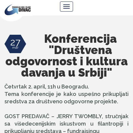
Fondacija
Navigacija
Ana
i
Vlade
Divac
Konferencija
27
"Društvena
mar
odgovornost i kultura
davanja u Srbiji"
Četvrtak 2. april, 11h u Beogradu.
Tema konferencije je kako uspešno prikupljati
sredstva za društveno odgovorne projekte.
GOST PREDAVAČ – JERRY TWOMBLY, stručnjak
sa višedecenijskim iskustvom u filantropiji i
prikupljanju sredstava – fundraisingu