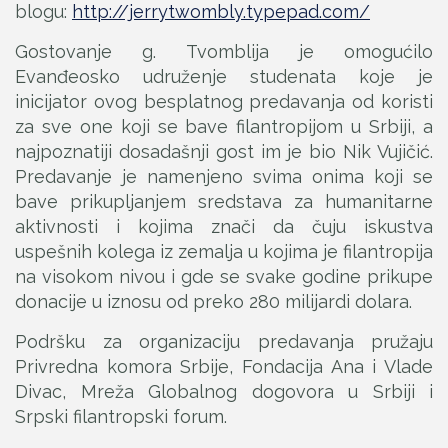
blogu:
http://jerrytwombly.typepad.com/
Gostovanje g. Tvomblija je omogućilo
Evanđeosko udruženje studenata koje je
inicijator ovog besplatnog predavanja od koristi
za sve one koji se bave filantropijom u Srbiji, a
najpoznatiji dosadašnji gost im je bio Nik Vujičić.
Predavanje je namenjeno svima onima koji se
bave prikupljanjem sredstava za humanitarne
aktivnosti i kojima znači da čuju iskustva
uspešnih kolega iz zemalja u kojima je filantropija
na visokom nivou i gde se svake godine prikupe
donacije u iznosu od preko 280 milijardi dolara.
Podršku za organizaciju predavanja pružaju
Privredna komora Srbije, Fondacija Ana i Vlade
Divac, Mreža Globalnog dogovora u Srbiji i
Srpski filantropski forum.