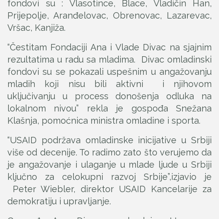
fondovi su : Vlasotince, Blace, Vladičin Han,
Prijepolje, Aranđelovac, Obrenovac, Lazarevac,
Vršac, Kanjiža.
“Čestitam Fondaciji Ana i Vlade Divac na sjajnim
rezultatima u radu sa mladima. Divac omladinski
fondovi su se pokazali uspešnim u angažovanju
mladih koji nisu bili aktivni i njihovom
uključivanju u process donošenja odluka na
lokalnom nivou” rekla je gospođa Snežana
Klašnja, pomoćnica ministra omladine i sporta.
“USAID podržava omladinske inicijative u Srbiji
više od decenije. To radimo zato što verujemo da
je angažovanje i ulaganje u mlade ljude u Srbiji
ključno za celokupni razvoj Srbije”,izjavio je
Peter Wiebler, direktor USAID Kancelarije za
demokratiju i upravljanje.