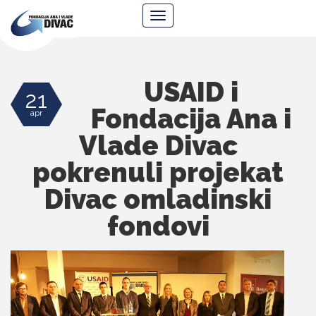
Fondacija
Navigacija
Ana
i
Vlade
Divac
USAID i
21
Fondacija Ana i
apr
Vlade Divac
pokrenuli projekat
Divac omladinski
fondovi