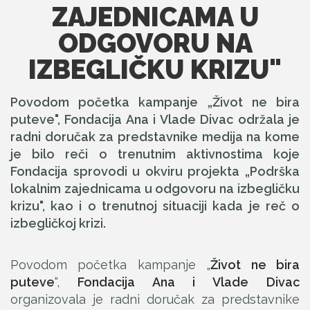
ZAJEDNICAMA U
ODGOVORU NA
IZBEGLIČKU KRIZU"
Povodom početka kampanje „Život ne bira
puteve", Fondacija Ana i Vlade Divac održala je
radni doručak za predstavnike medija na kome
je bilo reči o trenutnim aktivnostima koje
Fondacija sprovodi u okviru projekta „Podrška
lokalnim zajednicama u odgovoru na izbegličku
krizu", kao i o trenutnoj situaciji kada je reč o
izbegličkoj krizi.
Povodom početka kampanje „
Život ne bira
puteve
“,
Fondacija Ana i Vlade Divac
organizovala je radni doručak za predstavnike