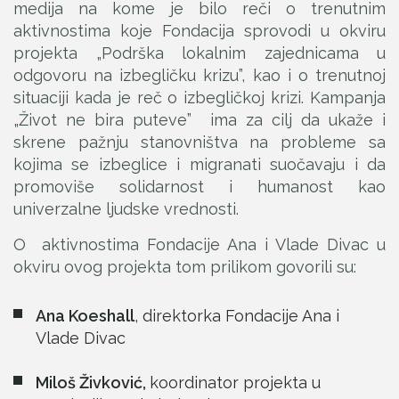
medija na kome je bilo reči o trenutnim
aktivnostima koje Fondacija sprovodi u okviru
projekta „Podrška lokalnim zajednicama u
odgovoru na izbegličku krizu”, kao i o trenutnoj
situaciji kada je reč o izbegličkoj krizi. Kampanja
„Život ne bira puteve” ima za cilj da ukaže i
skrene pažnju stanovništva na probleme sa
kojima se izbeglice i migranati suočavaju i da
promoviše solidarnost i humanost kao
univerzalne ljudske vrednosti.
O aktivnostima Fondacije Ana i Vlade Divac u
okviru ovog projekta tom prilikom govorili su:
Ana Koeshall
, direktorka Fondacije Ana i
Vlade Divac
Miloš Živković,
koordinator projekta u