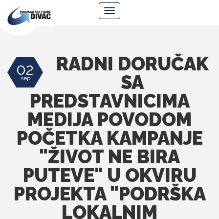
Fondacija
Navigacija
Ana
i
Vlade
Divac
RADNI DORUČAK
02
SA
sep
PREDSTAVNICIMA
MEDIJA POVODOM
POČETKA KAMPANJE
"ŽIVOT NE BIRA
PUTEVE" U OKVIRU
PROJEKTA "PODRŠKA
LOKALNIM