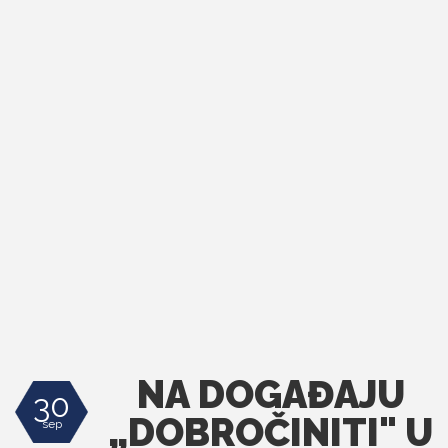
NA DOGAĐAJU
30
„DOBROČINITI" U
sep