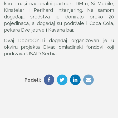
kao i naši nacionalni partneri: DM-u, Si Mobile,
Kinsteler i Perihard inženjering. Na samom
događaju sredstva je doniralo preko 20
pojedinaca, a događaj su podržale i Coca Cola,
pekara Dve jetrve i Kavana bar.
Ovaj DobroČiniTi događaj organizovan je u
okviru projekta Divac omladinski fondovi koji
podržava USAID Serbia..
Podeli: