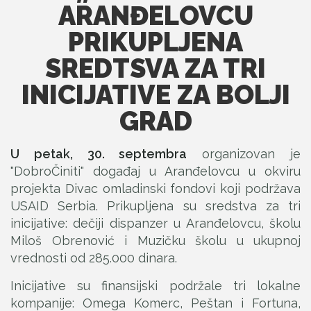
ARANĐELOVCU
PRIKUPLJENA
SREDTSVA ZA TRI
INICIJATIVE ZA BOLJI
GRAD
U petak, 30. septembra
organizovan je
"DobroČiniti" događaj u Aranđelovcu u okviru
projekta Divac omladinski fondovi koji podržava
USAID Serbia. Prikupljena su sredstva za tri
inicijative: dečiji dispanzer u Aranđelovcu, školu
Miloš Obrenović i Muzičku školu u ukupnoj
vrednosti od 285.000 dinara.
Inicijative su finansijski podržale tri lokalne
kompanije: Omega Komerc, Peštan i Fortuna,