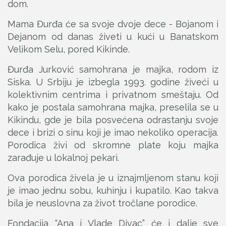
dom.
Mama Đurđa će sa svoje dvoje dece - Bojanom i
Dejanom od danas živeti u kući u Banatskom
Velikom Selu, pored Kikinde.
Đurđa Jurković samohrana je majka, rodom iz
Siska. U Srbiju je izbegla 1993. godine živeći u
kolektivnim centrima i privatnom smeštaju. Od
kako je postala samohrana majka, preselila se u
Kikindu, gde je bila posvećena odrastanju svoje
dece i brizi o sinu koji je imao nekoliko operacija.
Porodica živi od skromne plate koju majka
zarađuje u lokalnoj pekari.
Ova porodica živela je u iznajmljenom stanu koji
je imao jednu sobu, kuhinju i kupatilo. Kao takva
bila je neuslovna za život tročlane porodice.
Fondacija “Ana i Vlade Divac” će i dalje sve