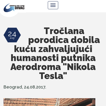
Fondacija
Navigacija
Ana
i
Vlade
Divac
Tročlana
24
porodica dobila
avg
kuću zahvaljujući
humanosti putnika
Aerodroma "Nikola
Tesla"
Beograd, 24.08.2017.