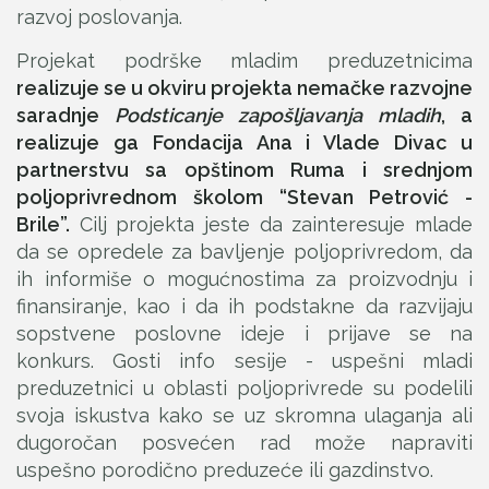
razvoj poslovanja.
Projekat podrške mladim preduzetnicima
realizuje se u okviru projekta nemačke razvojne
saradnje
Podsticanje zapošljavanja mladih
, a
realizuje ga Fondacija Ana i Vlade Divac u
partnerstvu sa opštinom Ruma i srednjom
poljoprivrednom školom “Stevan Petrović -
Brile”.
Cilj projekta jeste da zainteresuje mlade
da se opredele za bavljenje poljoprivredom, da
ih informiše o mogućnostima za proizvodnju i
finansiranje, kao i da ih podstakne da razvijaju
sopstvene poslovne ideje i prijave se na
konkurs. Gosti info sesije - uspešni mladi
preduzetnici u oblasti poljoprivrede su podelili
svoja iskustva kako se uz skromna ulaganja ali
dugoročan posvećen rad može napraviti
uspešno porodično preduzeće ili gazdinstvo.