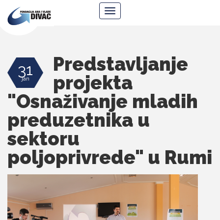
Fondacija
Navigacija
Ana
i
Vlade
Divac
Predstavljanje
31
projekta
jan
"Osnaživanje mladih
preduzetnika u
sektoru
poljoprivrede" u Rumi