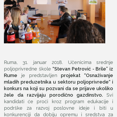
Ruma, 31. januar 2018. Učenicima srednje
poljoprivredne škole
“Stevan Petrović - Brile” iz
Rume
je predstavljen
projekat “Osnaživanje
mladih preduzetnika u sektoru poljoprivrede“ i
konkurs na koji su pozvani da se prijave ukoliko
žele da razvijaju porodično gazdinstvo.
Svi
kandidati će proći kroz program edukacije i
podrške za razvoj poslovne ideje i biti u
konkurenciji da dobiju opremu i sredstva za