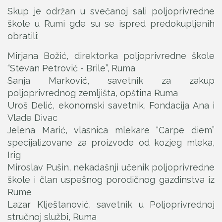
Skup je održan u svečanoj sali poljoprivredne
škole u Rumi gde su se ispred predokupljenih
obratili:
Mirjana Božić, direktorka poljoprivredne škole
“Stevan Petrović - Brile”, Ruma
Sanja Marković, savetnik za zakup
poljoprivrednog zemljišta, opština Ruma
Uroš Delić, ekonomski savetnik, Fondacija Ana i
Vlade Divac
Jelena Marić, vlasnica mlekare “Carpe diem”
specijalizovane za proizvode od kozjeg mleka,
Irig
Miroslav Pušin, nekadašnji učenik poljoprivredne
škole i član uspešnog porodičnog gazdinstva iz
Rume
Lazar Klještanović, savetnik u Poljoprivrednoj
stručnoj službi, Ruma