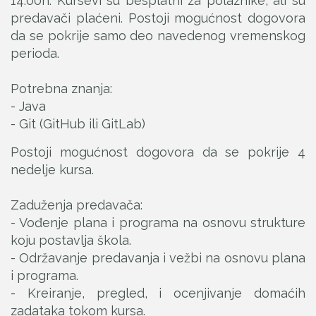
14:00h. Kursevi su besplatni za polaznike, ali su
predavači plaćeni. Postoji mogućnost dogovora
da se pokrije samo deo navedenog vremenskog
perioda.
Potrebna znanja:
- Java
- Git (GitHub ili GitLab)
Postoji mogućnost dogovora da se pokrije 4
nedelje kursa.
Zaduženja predavača:
- Vođenje plana i programa na osnovu strukture
koju postavlja škola.
- Održavanje predavanja i vežbi na osnovu plana
i programa.
- Kreiranje, pregled, i ocenjivanje domaćih
zadataka tokom kursa.