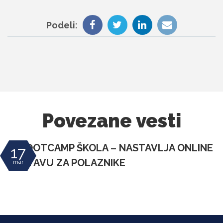
Podeli:
Povezane vesti
IT BOOTCAMP ŠKOLA – NASTAVLJA ONLINE
17
NASTAVU ZA POLAZNIKE
mar