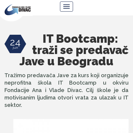
Fondacija
Navigacija
Ana
i
Vlade
Divac
IT Bootcamp:
24
traži se predavač
jun
Jave u Beogradu
Tražimo predavača Jave za kurs koji organizuje
neprofitna škola IT Bootcamp u okviru
Fondacije Ana i Vlade Divac. Cilj škole je da
motivisanim ljudima otvori vrata za ulazak u IT
sektor.