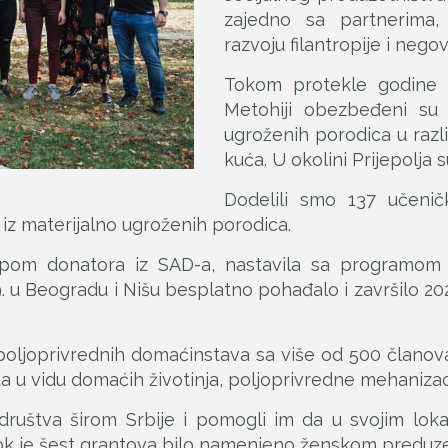
zajedno sa partnerima
razvoju filantropije i nego
Tokom protekle godine 
Metohiji obezbeđeni su
ugroženih porodica u razl
kuća. U okolini Prijepolja s
Dodelili smo 137 učeničk
u iz materijalno ugroženih porodica.
grupom donatora iz SAD-a, nastavila sa programo
19. u Beogradu i Nišu besplatno pohađalo i završilo 2
poljoprivrednih domaćinstava sa više od 500 članova 
 u vidu domaćih životinja, poljoprivredne mehanizaci
 društva širom Srbije i pomogli im da u svojim loka
k je šest grantova bilo namenjeno ženskom preduze