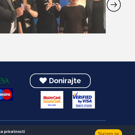
Donirajte
Developed by
HALO Creative Team
ka privatnosti
Slažem se