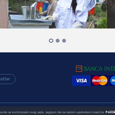
etter
astavite sa korišćenjem ovog sajta, saglasni ste sa našom upotrebom kolačića.
Politi