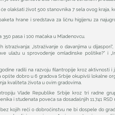
će olakšati život 500 stanovnika 7 sela ovog kraja, ko
eta hrane i sredstava za ličnu higijenu za najugro
 za 350 pasa i 100 mačaka u Mladenovcu.
 istrazivanja: „Istraživanje o davanjima u dijaspori“, 
ve ulažu u sprovođenje omladinske politike?“ i „I
ine radili na razvoju filantropije kroz aktivnosti i
za opšte dobro u 6 gradova Srbije okupivši lokalne or
anja kvaliteta života u ovim gradovima.
tropiju Vlade Republike Srbije kroz tri radne gru
učenika i studenata poveća sa dosadašnjih 11.741 RS
ez kojih reči o dobročinstvu ne bi dospele do građ