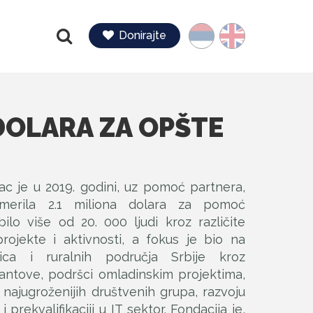
Jezik
Donirajte
Pretraga
 DOLARA ZA OPŠTE
ac je u 2019. godini, uz pomoć partnera,
merila 2.1 miliona dolara za pomoć
lo više od 20. 000 ljudi kroz različite
rojekte i aktivnosti, a fokus je bio na
nica i ruralnih područja Srbije kroz
rantove, podršci omladinskim projektima,
ajugroženijih društvenih grupa, razvoju
 prekvalifikaciji u IT sektor. Fondacija je,