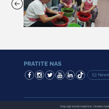
PRATITE NAS
Newsl
Copyright © Fondacija Ana i Vlade Divac.Sva prava zadržana
Ovaj sajt koristi kolačiće. Ukoliko n