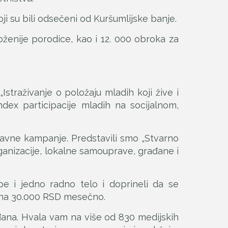
ji su bili odsečeni od Kuršumlijske banje.
ženije porodice, kao i 12. 000 obroka za
„Istraživanje o položaju mladih koji žive i
ndex participacije mladih na socijalnom,
 javne kampanje. Predstavili smo „Stvarno
ganizacije, lokalne samouprave, građane i
pe i jedno radno telo i doprineli da se
D na 30.000 RSD mesečno.
ana. Hvala vam na više od 830 medijskih