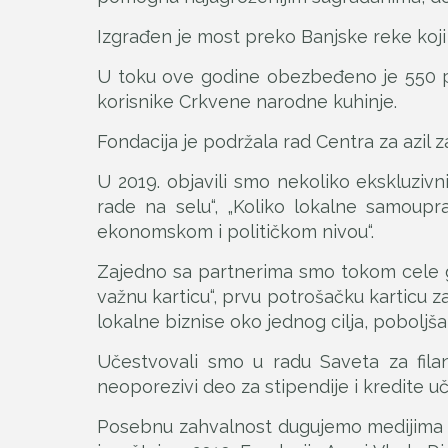
Izgrađen je most preko Banjske reke koji 
U toku ove godine obezbeđeno je 550 pak
korisnike Crkvene narodne kuhinje.
Fondacija je podržala rad Centra za azil
U 2019. objavili smo nekoliko ekskluzivnih
rade na selu“, „Koliko lokalne samoupra
ekonomskom i političkom nivou“.
Zajedno sa partnerima smo tokom cele god
važnu karticu“, prvu potrošačku karticu 
lokalne biznise oko jednog cilja, poboljš
Učestvovali smo u radu Saveta za filan
neoporezivi deo za stipendije i kredite 
Posebnu zahvalnost dugujemo medijima b