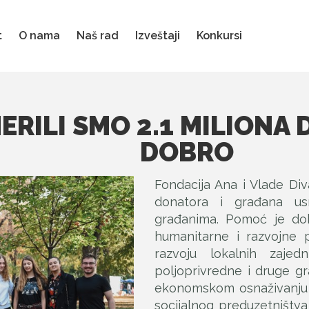
t
O nama
Naš rad
Izveštaji
Konkursi
MERILI SMO 2.1 MILIONA
DOBRO
Fondacija Ana i Vlade Div
donatora i građana us
građanima. Pomoć je dobi
humanitarne i razvojne p
razvoju lokalnih zajed
poljoprivredne i druge g
ekonomskom osnaživanju n
socijalnog preduzetništva i