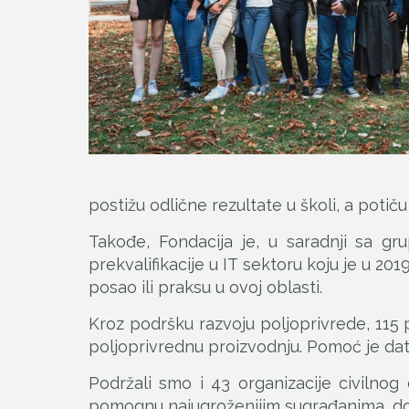
postižu odlične rezultate u školi, a potič
Takođe, Fondacija je, u saradnji sa 
prekvalifikacije u IT sektoru koju je u 20
posao ili praksu u ovoj oblasti.
Kroz podršku razvoju poljoprivrede, 115 
poljoprivrednu proizvodnju. Pomoć je data
Podržali smo i 43 organizacije civilnog
pomognu najugroženijim sugrađanima, do