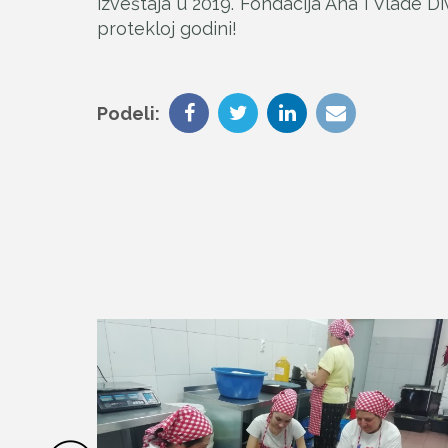
izveštaja u 2019. Fondacija Ana i Vlade 
protekloj godini!
Podeli: