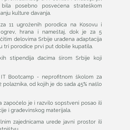
, bila posebno posvećena strateškom
vanju kulture davanja.
za 11 ugroženih porodica na Kosovu i
 ogrev, hrana i nameštaj, dok je za 5
ičitim delovima Srbije urađena adaptacija
u tri porodice prvi put dobile kupatila.
ih stipendija đacima širom Srbije koji
m IT Bootcamp - neprofitnom školom za
02 polaznika, od kojih je do sada 45% našlo
započelo je i razvilo sopstveni posao ili
je i građevinskog materijala.
lnim zajednicama urede javni prostor ili
tništvu.