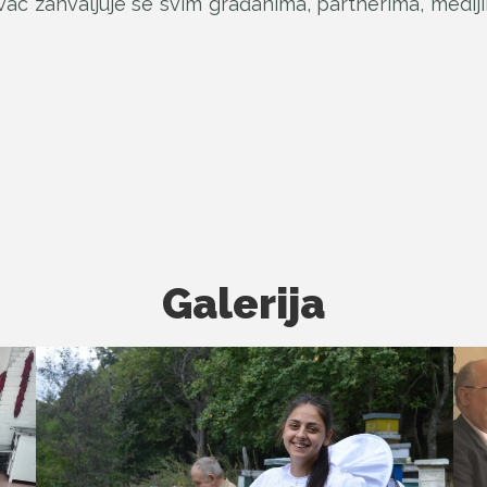
Divac zahvaljuje se svim građanima, partnerima, medij
Galerija