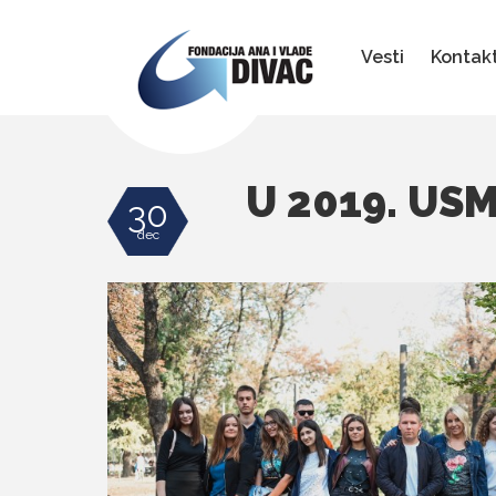
Fondacija
Ana
i
Vesti
Kontak
Vlade
Divac
U 2019. US
30
dec