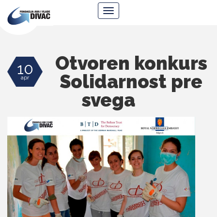
Fondacija
Navigacija
Ana
i
Vlade
Divac
Otvoren konkurs
10
Solidarnost pre
apr
svega