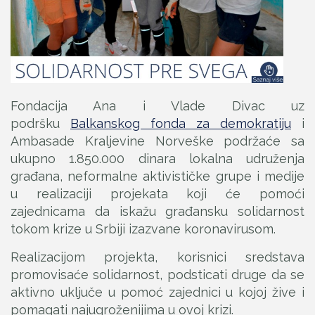
Fondacija Ana i Vlade Divac uz
podršku
Balkanskog fonda za demokratiju
i
Ambasade Kraljevine Norveške podržaće sa
ukupno 1.850.000 dinara lokalna udruženja
građana, neformalne aktivističke grupe i medije
u realizaciji projekata koji će pomoći
zajednicama da iskažu građansku solidarnost
tokom krize u Srbiji izazvane koronavirusom.
Realizacijom projekta, korisnici sredstava
promovisaće solidarnost, podsticati druge da se
aktivno uključe u pomoć zajednici u kojoj žive i
pomagati najugroženijima u ovoj krizi.