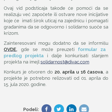
Ovaj vid podsticaja takođe će pomoći da se
realizuju već započete ili ostvare nove inicijative
koje će imati širok uticaj na zajednicu i pomagati
građanima da se odgovorno i solidarno suoče sa
krizom.
Zainteresovani mogu dodatno da se informišu
OVDE
,
gde se može preuzeti
formular za
predlog projekta
i dalje konkurisati slanjem
projekta na imejl
solidarnost@divac.com
Konkurs je otvoren do
20. aprila u 16 časova
, a
projekte je potrebno relizovati od 01. aprila do
15. jula 2020. godine.
Podeli: