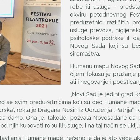
robe ili usluga - preds
okviru petodnevnog Festi
preduzetnici različitih p
usluge prevoza, higijens
psihološke podrške ili d
Novog Sada koji su bes
siromaštva.
Humanu mapu Novog Sada k
čijem fokusu je pružanje
ali i negovanje i podstican
„Novi Sad je jedini grad 
o se svim preduzetnicima koji su deo Humane map
odrška“, rekla je Dragana Nešin iz Udruženja „Patrija“
 damo. Ona je, takođe, pozvala Novosađane da po
njih kupovati robu ili usluge, i na taj način se uklju
avljanja Humane mape, rečeno je da je što veće ukl