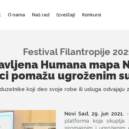
t
O nama
Naš rad
Izveštaji
Konkursi
Festival Filantropije 202
avljena Humana mapa N
ci pomažu ugroženim 
etnike koji deo svoje robe ili usluga odvajaju z
Novi Sad, 29. jun 2021.
platforma koja okuplja
siromašnim i ugroženim g