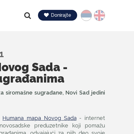
Jezik
Donirajte
Pretraga
1
ovog Sada -
sugrađanima
a siromašne sugrađane, Novi Sad jedini
-
Humana mapa Novog Sada
- internet
 novosadske preduzetnike koji pomažu
rađanima, odvajajući za njih deo svoje