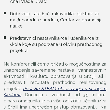
Ana i Vlade Divac;
Dobrivoje Lale Erić, rukovodilac sektora za
međunarodnu saradnju, Centar za promociju
nauke;
Predstavnici nastavnika/ca i učenika/ca iz
škola koje su podržane u okviru prethodnog
projekta.
Na konferenciji ćemo pričati o mogućnostima za
unapređenje savremene nastave i vannastavnih
aktivnosti i kvalitetu obrazovanja u Srbiji, ali i
predstaviti rezultate prethodno realizovanog
projekta
Podrška STEAM obrazovanju u srednjim
školama
. Donacija u vrednosti od 3.5 miliona
dinara omogućila je da više od 7.000 učenika/ca
u Srbiji ima unapređen pristup obrazovanju. Na