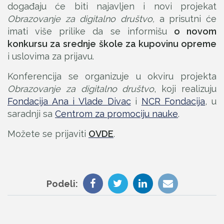
događaju će biti najavljen i novi projekat
Obrazovanje za digitalno društvo,
a prisutni će
imati više prilike da se informišu
o novom
konkursu za srednje škole za kupovinu opreme
i uslovima za prijavu.
Konferencija se organizuje u okviru projekta
Obrazovanje za digitalno društvo
, koji realizuju
Fondacija Ana i Vlade Divac
i
NCR Fondacija
, u
saradnji sa
Centrom za promociju nauke
.
Možete se prijaviti
OVDE
.
Podeli: