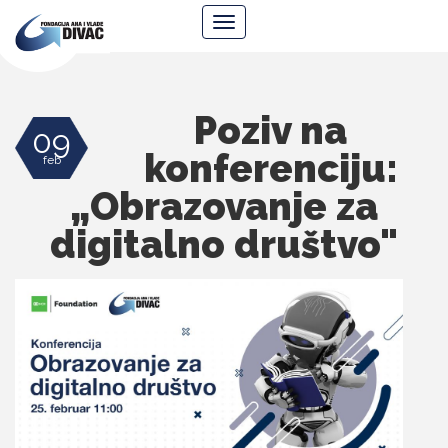
Fondacija
Navigacija
Ana
i
Vlade
Divac
Poziv na
09
konferenciju:
feb
„Obrazovanje za
digitalno društvo"