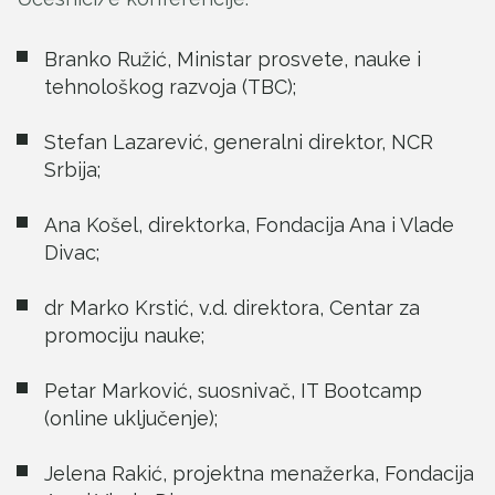
Branko Ružić, Ministar prosvete, nauke i
tehnološkog razvoja (TBC);
Stefan Lazarević, generalni direktor, NCR
Srbija;
Ana Košel, direktorka, Fondacija Ana i Vlade
Divac;
dr Marko Krstić, v.d. direktora, Centar za
promociju nauke;
Petar Marković, suosnivač, IT Bootcamp
(online uključenje);
Jelena Rakić, projektna menažerka, Fondacija