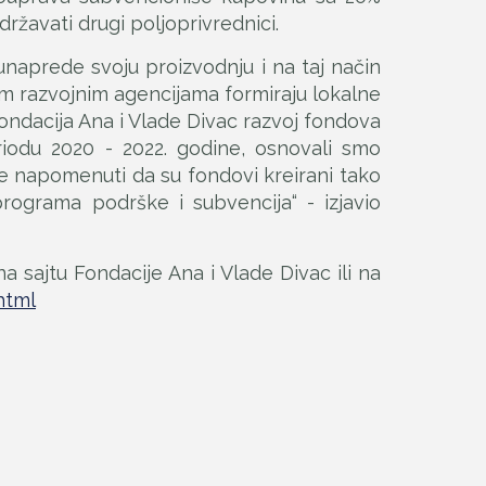
ržavati drugi poljoprivrednici.
unaprede svoju proizvodnju i na taj način
nim razvojnim agencijama formiraju lokalne
ndacija Ana i Vlade Divac razvoj fondova
riodu 2020 - 2022. godine, osnovali smo
je napomenuti da su fondovi kreirani tako
rograma podrške i subvencija“ - izjavio
a sajtu Fondacije Ana i Vlade Divac ili na
html