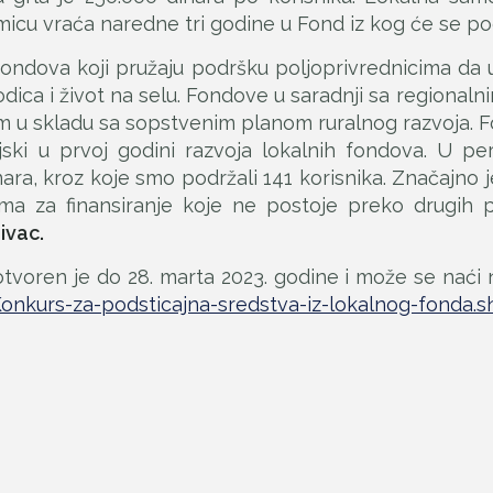
icu vraća naredne tri godine u Fond iz kog će se pod
h fondova koji pružaju podršku poljoprivrednicima da 
rodica i život na selu. Fondove u saradnji sa regional
m u skladu sa sopstvenim planom ruralnog razvoja. Fo
jski u prvoj godini razvoja lokalnih fondova. U pe
ra, kroz koje smo podržali 141 korisnika. Značajno 
ma za finansiranje koje ne postoje preko drugih p
ivac.
otvoren je do 28. marta 2023. godine i može se naći n
onkurs-za-podsticajna-sredstva-iz-lokalnog-fonda.s