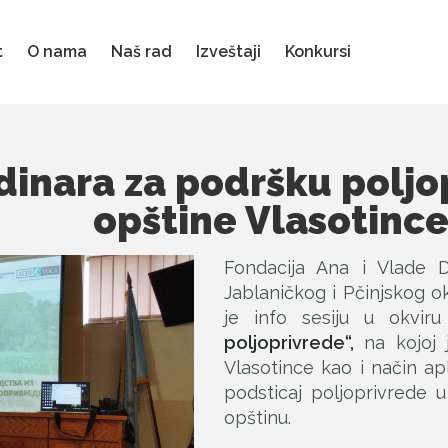
t
O nama
Naš rad
Izveštaji
Konkursi
dinara za podršku poljo
opštine Vlasotinc
Fondacija Ana i Vlade 
Jablaničkog i Pčinjskog o
je info sesiju u okvir
poljoprivrede“,
na kojoj j
Vlasotince kao i način apl
podsticaj poljoprivrede 
opštinu.