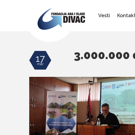
Fondacija
Ana
i
Vesti
Kontak
Vlade
Divac
3.000.000 
17
mar