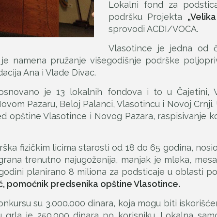
Lokalni fond za podstica
podršku Projekta
„Velik
sprovodi ACDI/VOCA.
Vlasotince je jedna od č
 je namena pružanje višegodišnje podrške poljopriv
acija Ana i Vlade Divac.
vano je 13 lokalnih fondova i to u Čajetini, Vran
ovom Pazaru, Beloj Palanci, Vlasotincu i Novoj Crnji.
red opštine Vlasotince i Novog Pazara, raspisivanje 
ka fizičkim licima starosti od 18 do 65 godina, nosi
rana trenutno najugoženija, manjak je mleka, mesa 
godini planirano 8 miliona za podsticaje u oblasti pol
ć, pomoćnik predsenika opštine Vlasotince.
ursu su 3.000.000 dinara, koja mogu biti iskorišćen
 grla je 250.000 dinara po korisniku. Lokalna sa