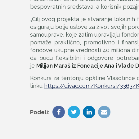
bespovratnih sredstava, a korisnik pozajm
„Cilj ovog projekta je stvaranje lokalni
osiguraju bolje uslove za život svojih po
samouprave, koje zatim upravljaju fondo
pomaže praktično, promotivno i finansi
fondove ukupne vrednosti 40 miliona dina
da budu fleksibilni i odgovore potreba
je
Milijan Maraš iz Fondacije Ana i Vlade D
Konkurs za teritoriju opštine Vlasotince 
linku
https://divac.com/Konkursi/3363/K
Podeli: