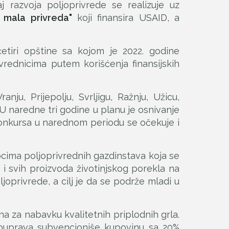
j razvoja poljoprivrede se realizuje uz
a mala privreda"
koji finansira USAID, a
etiri opštine sa kojom je 2022. godine
rednicima putem korišćenja finansijskih
ju, Prijepolju, Svrljigu, Ražnju, Užicu,
 U naredne tri godine u planu je osnivanje
konkursa u narednom periodu se očekuje i
ocima poljoprivrednih gazdinstava koja se
i svih proizvoda životinjskog porekla na
joprivrede, a cilj je da se podrže mladi u
a za nabavku kvalitetnih priplodnih grla.
mouprava subvencioniše kupovinu sa 20%