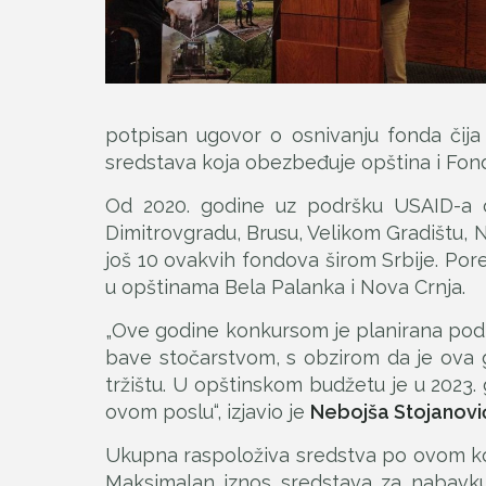
potpisan ugovor o osnivanju fonda čija
sredstava koja obezbeđuje opština i Fond
Od 2020. godine uz podršku USAID-a osno
Dimitrovgradu, Brusu, Velikom Gradištu, N
još 10 ovakvih fondova širom Srbije. Po
u opštinama Bela Palanka i Nova Crnja.
„Ove godine konkursom je planirana podrš
bave stočarstvom, s obzirom da je ova g
tržištu. U opštinskom budžetu je u 2023. 
ovom poslu“, izjavio je
Nebojša Stojanovi
Ukupna raspoloživa sredstva po ovom konk
Maksimalan iznos sredstava za nabavku