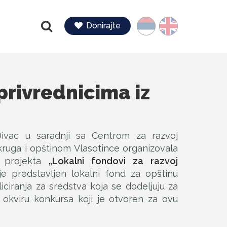
Jezik
Donirajte
Pretraga
privrednicima iz
e
Divac u saradnji sa Centrom za razvoj
kruga i opštinom Vlasotince organizovala
u projekta
„Lokalni fondovi za razvoj
e predstavljen lokalni fond za opštinu
iciranja za sredstva koja se dodeljuju za
u okviru konkursa koji je otvoren za ovu