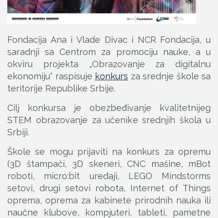
Fondacija Ana i Vlade Divac i NCR Fondacija, u
saradnji sa Centrom za promociju nauke, a u
okviru projekta „Obrazovanje za digitalnu
ekonomiju“ raspisuje
konkurs
za srednje škole sa
teritorije Republike Srbije.
Cilj konkursa je obezbeđivanje kvalitetnijeg
STEM obrazovanje za učenike srednjih škola u
Srbiji.
Škole se mogu prijaviti na konkurs za opremu
(3D štampači, 3D skeneri, CNC mašine, mBot
roboti, micro:bit uređaji, LEGO Mindstorms
setovi, drugi setovi robota, Internet of Things
oprema, oprema za kabinete prirodnih nauka ili
naučne klubove, kompjuteri, tableti, pametne