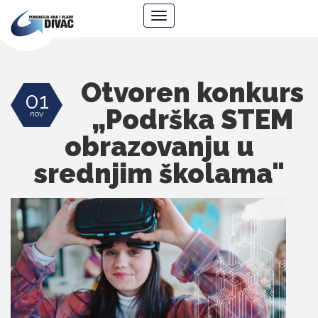
Fondacija
Navigacija
Ana
i
Vlade
Divac
Otvoren konkurs
01
„Podrška STEM
nov
obrazovanju u
srednjim školama"