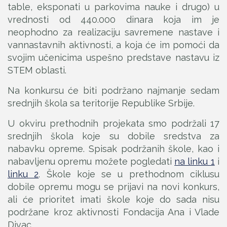
table, eksponati u parkovima nauke i drugo) u
vrednosti od 440.000 dinara koja im je
neophodno za realizaciju savremene nastave i
vannastavnih aktivnosti, a koja će im pomoći da
svojim učenicima uspešno predstave nastavu iz
STEM oblasti.
Na konkursu će biti podržano najmanje sedam
srednjih škola sa teritorije Republike Srbije.
U okviru prethodnih projekata smo podržali 17
srednjih škola koje su dobile sredstva za
nabavku opreme. Spisak podržanih škole, kao i
nabavljenu opremu možete pogledati
na linku 1
i
linku 2
. Škole koje se u prethodnom ciklusu
dobile opremu mogu se prijavi na novi konkurs,
ali će prioritet imati škole koje do sada nisu
podržane kroz aktivnosti Fondacija Ana i Vlade
Divac.