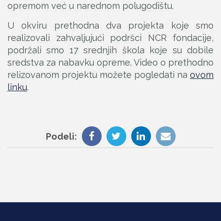
opremom već u narednom polugodištu.
U okviru prethodna dva projekta koje smo
realizovali zahvaljujući podršci NCR fondacije,
podržali smo 17 srednjih škola koje su dobile
sredstva za nabavku opreme. Video o prethodno
relizovanom projektu možete pogledati na
ovom
linku
.
Podeli: