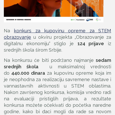
Na
konkurs za kupovinu opreme za STEM
obrazovanje
u okviru projekta „Obrazovanje za
digitalnu ekonomiju“ stiglo je
124 prijave
iz
srednjih škola širom Srbije.
Na konkursu će biti podržano najmanje
sedam
srednjih škola
u maksimalnoj vrednosti
do
440.000 dinara
za kupovinu opreme koja im
je neophodna za realizaciju savremene nastave i
vannastavnih aktivnosti u STEM oblastima.
Nakon završenog konkursa, komisija vredno radi
na evaluaciji pristiglih prijava, a rezultate
konkursa možete očekivati do početka naredne
godine, kako bi đaci mogli da rade sa novom