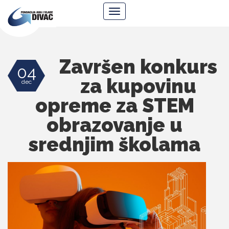
Fondacija
Navigacija
Ana
i
Vlade
Divac
Završen konkurs
04
za kupovinu
dec
opreme za STEM
obrazovanje u
srednjim školama