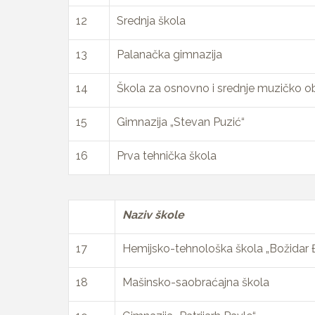
12
Srednja škola
13
Palanačka gimnazija
14
Škola za osnovno i srednje muzičko o
15
Gimnazija „Stevan Puzić“
16
Prva tehnička škola
Naziv škole
17
Hemijsko-tehnološka škola „Božidar 
18
Mašinsko-saobraćajna škola