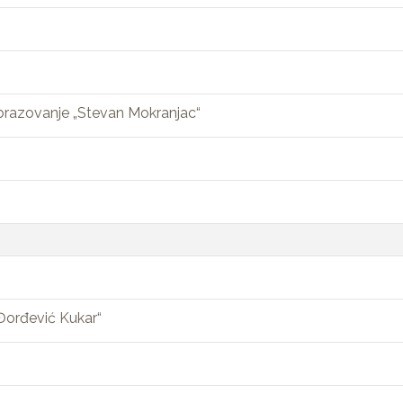
brazovanje „Stevan Mokranjac“
Đorđević Kukar“