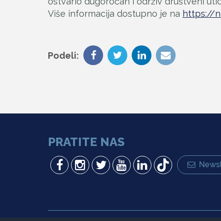
ostvario dugoročan i održiv društveni utic
Više informacija dostupno je na
https://
Podeli:
PRATITE NAS
Newsl