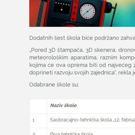
Dodatnih šest škola biće podržano zahvalj
„Pored 3D štampača, 3D skenera, dronov
meteorološkim aparatima, raznim kompone
kojima će ova oprema biti od najvećeg z
doprineti razvoju svojih zajednica“, rekla
Odabrane škole su:
Naziv škole
1
Saobraćajno-tehnička škola „12. februa
2
Prva tehnička škola