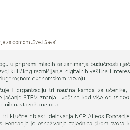
nje sa domom „Sveti Sava“
ogu u pripremi mladih za zanimanja budućnosti i ja
oj kritičkog razmišljanja, digitalnih veština i intere
i dugoročnom ekonomskom razvoju.
čuje i organizaciju tri naučna kampa za učenike
 je jačanje STEM znanja i veština kod više od 15.00
menih nastavnih metoda.
tri ključne oblasti delovanja NCR Atleos Fondaci
s Fondacije je osnaživanje zajednica širom sveta k