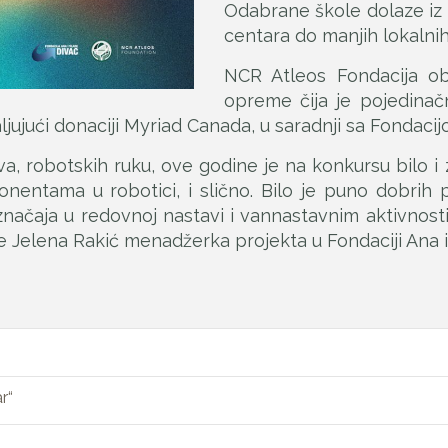
Odabrane škole dolaze iz r
centara do manjih lokalnih
NCR Atleos Fondacija ob
opreme čija je pojedinač
ujući donaciji Myriad Canada, u saradnji sa Fondacij
a, robotskih ruku, ove godine je na konkursu bilo 
ntama u robotici, i slično. Bilo je puno dobrih pr
načaja u redovnoj nastavi i vannastavnim aktivnost
 je Jelena Rakić menadžerka projekta u Fondaciji Ana i
r“