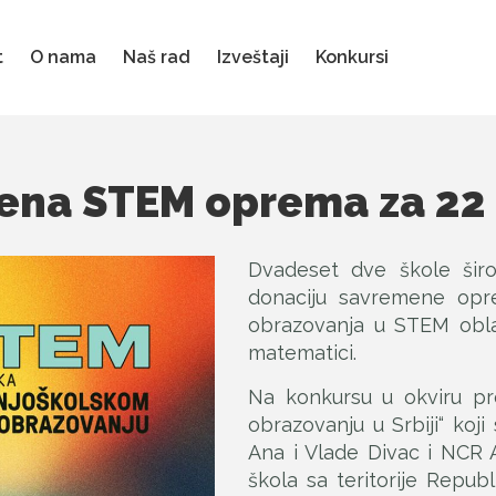
t
O nama
Naš rad
Izveštaji
Konkursi
na STEM oprema za 22 š
Dvadeset dve škole šir
donaciju savremene opre
obrazovanja u STEM oblast
matematici.
Na konkursu u okviru p
obrazovanju u Srbiji“ koji
Ana i Vlade Divac i NCR A
škola sa teritorije Repub