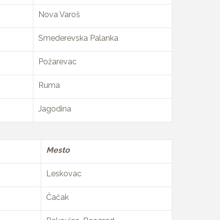
Nova Varoš
Smederevska Palanka
Požarevac
Ruma
Jagodina
Mesto
Leskovac
Čačak