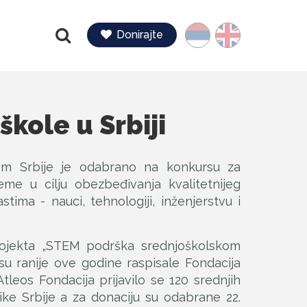
Jezik
Donirajte
Pretraga
kole u Srbiji
om Srbije je odabrano na konkursu za
me u cilju obezbeđivanja kvalitetnijeg
ima - nauci, tehnologiji, inženjerstvu i
rojekta „STEM podrška srednjoškolskom
 su ranije ove godine raspisale Fondacija
tleos Fondacija prijavilo se 120 srednjih
like Srbije a za donaciju su odabrane 22.