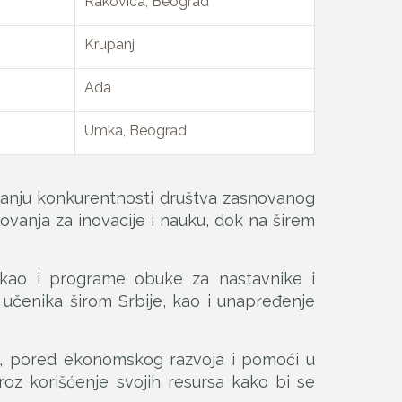
Rakovica, Beograd
Krupanj
Ada
Umka, Beograd
čanju konkurentnosti društva zasnovanog
sovanja za inovacije i nauku, dok na širem
, kao i programe obuke za nastavnike i
0 učenika širom Srbije, kao i unapređenje
je, pored ekonomskog razvoja i pomoći u
roz korišćenje svojih resursa kako bi se