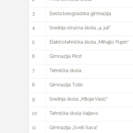
3
Šesta beogradska gimnazija
4
Srednja stručna škola „4. juli“
5
Elektrotehnička škola „Mihajlo Pupin“
6
Gimnazija Pirot
7
Tehnička škola
8
Gimnazija Tutin
9
Srednja škola „Miloje Vasić“
10
Tehnička škola Valjevo
11
Gimnazija „Sveti Sava“