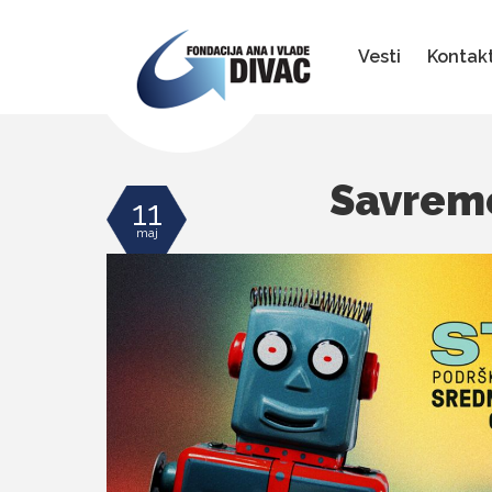
Fondacija
Ana
i
Vesti
Kontak
Vlade
Divac
Savreme
11
maj