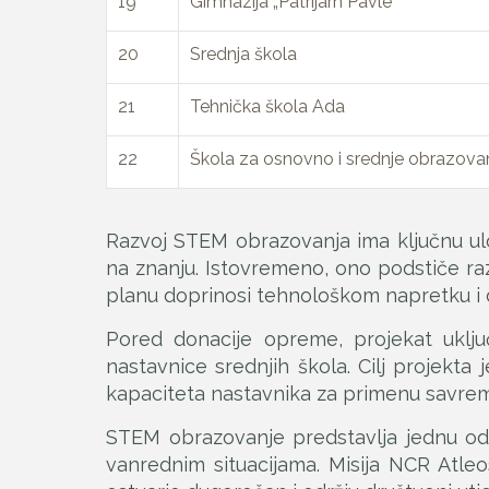
19
Gimnazija „Patrijarh Pavle“
20
Srednja škola
21
Tehnička škola Ada
22
Škola za osnovno i srednje obrazova
Razvoj STEM obrazovanja ima ključnu ul
na znanju. Istovremeno, ono podstiče razv
planu doprinosi tehnološkom napretku 
Pored donacije opreme, projekat uklju
nastavnice srednjih škola. Cilj projekta
kapaciteta nastavnika za primenu savre
STEM obrazovanje predstavlja jednu od 
vanrednim situacijama. Misija NCR Atleo