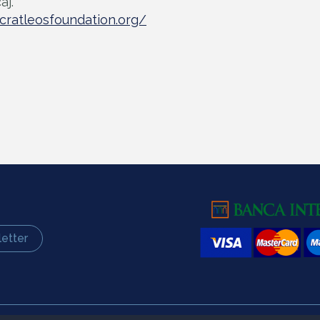
aj.
ncratleosfoundation.org/
etter