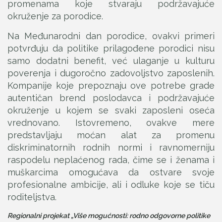
promenama koje stvaraju podržavajuće
okruženje za porodice.
Na Međunarodni dan porodice, ovakvi primeri
potvrđuju da politike prilagođene porodici nisu
samo dodatni benefit, već ulaganje u kulturu
poverenja i dugoročno zadovoljstvo zaposlenih.
Kompanije koje prepoznaju ove potrebe grade
autentičan brend poslodavca i podržavajuće
okruženje u kojem se svaki zaposleni oseća
vrednovano. Istovremeno, ovakve mere
predstavljaju moćan alat za promenu
diskriminatornih rodnih normi i ravnomerniju
raspodelu neplaćenog rada, čime se i ženama i
muškarcima omogućava da ostvare svoje
profesionalne ambicije, ali i odluke koje se tiču
roditeljstva.
Regionalni projekat „Više mogućnosti: rodno odgovorne politike