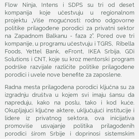
Flow Ninja, Intens i SDPS su tri od deset
kompanija koje učestvuju u regionalnom
projektu „Više mogućnosti: rodno odgovorne
politike prilagođene porodici za privatni sektor
na Zapadnom Balkanu - faza 2”. Pored ove tri
kompanije, u programu učestvuju i TGRS, Ribella
Foods, Yettel Bank, eFront, IKEA Srbija, GDi
Solutions i CNT, koje su kroz mentorski program
podrške razvijale različite politike prilagođene
porodici i uvele nove benefite za zaposlene.
Radna mesta prilagođena porodici ključna su za
izgradnju društva u kojem svi imaju šansu da
napreduju, kako na poslu, tako i kod kuće.
Okupljajući ključne aktere, uključujući institucije i
lidere iz privatnog sektora, ova inicijativa
promoviše usvajanje politika prilagođenih
porodici širom Srbije i doprinosi sistemskim