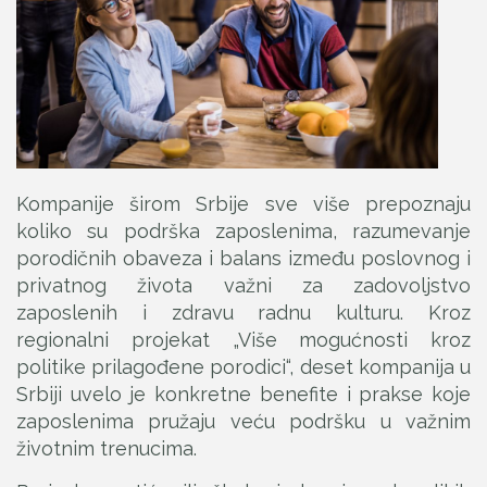
Kompanije širom Srbije sve više prepoznaju
koliko su podrška zaposlenima, razumevanje
porodičnih obaveza i balans između poslovnog i
privatnog života važni za zadovoljstvo
zaposlenih i zdravu radnu kulturu. Kroz
regionalni projekat „Više mogućnosti kroz
politike prilagođene porodici“, deset kompanija u
Srbiji uvelo je konkretne benefite i prakse koje
zaposlenima pružaju veću podršku u važnim
životnim trenucima.