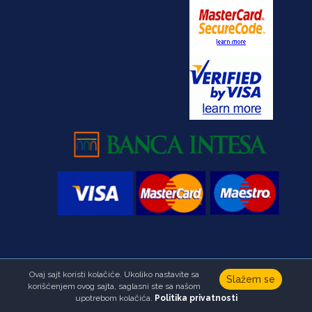
Ovaj sajt koristi kolačiće. Ukoliko nastavite sa
Copyright © Fondacija Ana i Vlade Divac.Sva prava zadržana
Slažem se
korišćenjem ovog sajta, saglasni ste sa našom
Developed by
HALO Creative Team
upotrebom kolačića.
Politika privatnosti