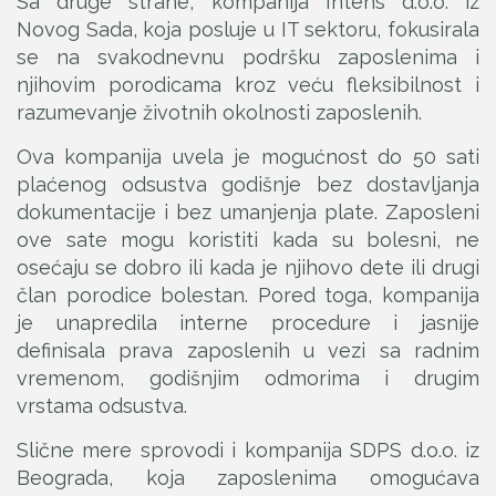
Sa druge strane, kompanija Intens d.o.o. iz
Novog Sada, koja posluje u IT sektoru, fokusirala
se na svakodnevnu podršku zaposlenima i
njihovim porodicama kroz veću fleksibilnost i
razumevanje životnih okolnosti zaposlenih.
Ova kompanija uvela je mogućnost do 50 sati
plaćenog odsustva godišnje bez dostavljanja
dokumentacije i bez umanjenja plate. Zaposleni
ove sate mogu koristiti kada su bolesni, ne
osećaju se dobro ili kada je njihovo dete ili drugi
član porodice bolestan. Pored toga, kompanija
je unapredila interne procedure i jasnije
definisala prava zaposlenih u vezi sa radnim
vremenom, godišnjim odmorima i drugim
vrstama odsustva.
Slične mere sprovodi i kompanija SDPS d.o.o. iz
Beograda, koja zaposlenima omogućava