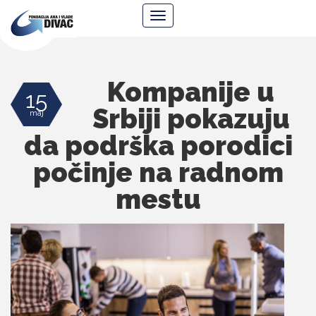
Fondacija
Navigacija
Ana
i
Vlade
Divac
Kompanije u
15
Srbiji pokazuju
maj
da podrška porodici
počinje na radnom
mestu