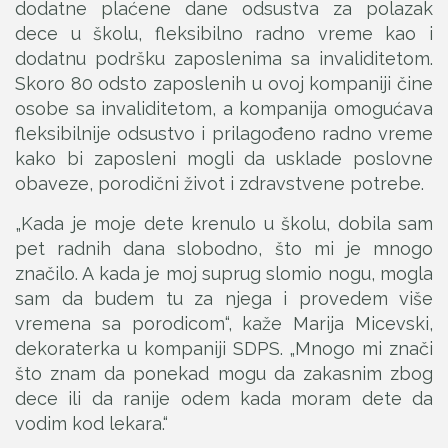
dodatne plaćene dane odsustva za polazak
dece u školu, fleksibilno radno vreme kao i
dodatnu podršku zaposlenima sa invaliditetom.
Skoro 80 odsto zaposlenih u ovoj kompaniji čine
osobe sa invaliditetom, a kompanija omogućava
fleksibilnije odsustvo i prilagođeno radno vreme
kako bi zaposleni mogli da usklade poslovne
obaveze, porodični život i zdravstvene potrebe.
„Kada je moje dete krenulo u školu, dobila sam
pet radnih dana slobodno, što mi je mnogo
značilo. A kada je moj suprug slomio nogu, mogla
sam da budem tu za njega i provedem više
vremena sa porodicom“, kaže Marija Micevski,
dekoraterka u kompaniji SDPS. „Mnogo mi znači
što znam da ponekad mogu da zakasnim zbog
dece ili da ranije odem kada moram dete da
vodim kod lekara.“