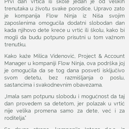
Prvi dan vrtića ili škole jedan je od velikih
trenutaka u životu svake porodice. Upravo zato
je kompanija Flow Ninja iz Niša svojim
zaposlenima omogućila dodatni slobodan dan
kada njihovo dete kreće u vrtić ili školu, kako bi
mogli da budu potpuno prisutni u tom važnom
trenutku.
Kako kaže Milica Videnović, Project & Account
Manager u kompaniji Flow Ninja, ova podrška joj
je omogućila da se tog dana posveti isključivo
svom detetu, bez razmišljanja o poslu,
sastancima i svakodnevnim obavezama.
„Imala sam potpunu slobodu i mogućnost da taj
dan provedem sa detetom, jer polazak u vrtić
nije velika promena samo za dete, već i za
roditelja.”