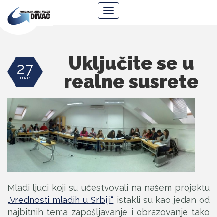
Fondacija
Navigacija
Ana
i
Vlade
Divac
Uključite se u
27
realne susrete
mar
Mladi ljudi koji su učestvovali na našem projektu
„Vrednosti mladih u Srbiji“
istakli su kao jedan od
najbitnih tema zapošljavanje i obrazovanje tako