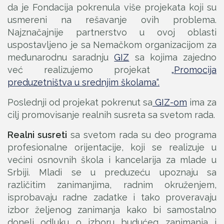
da je Fondacija pokrenula više projekata koji su
usmereni na rešavanje ovih problema.
Najznačajnije partnerstvo u ovoj oblasti
uspostavljeno je sa Nemačkom organizacijom za
međunarodnu saradnju
GIZ
sa kojima zajedno
već realizujemo projekat
„Promocija
preduzetništva u srednjim školama“.
Poslednji od projekat pokrenut sa
GIZ-om
ima za
cilj promovisanje realnih susreta sa svetom rada.
Realni susreti
sa svetom rada su deo programa
profesionalne orijentacije, koji se realizuje u
većini osnovnih škola i kancelarija za mlade u
Srbiji. Mladi se u preduzeću upoznaju sa
različitim zanimanjima, radnim okruženjem,
isprobavaju radne zadatke i tako proveravaju
izbor željenog zanimanja kako bi samostalno
doneli odluku o izboru budućeg zanimanja i