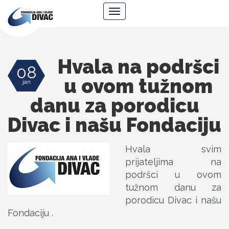
Fondacija
Navigacija
Ana
i
Vlade
Divac
Hvala na podršci
08
u ovom tužnom
jan
danu za porodicu
Divac i našu Fondaciju
Hvala svim
prijateljima na
podršci u ovom
tužnom danu za
porodicu Divac i našu
Fondaciju .