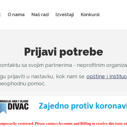
t
O nama
Naš rad
Izveštaji
Konkursi
Prijavi potrebe
kontaktu sa svojim partnerima - neprofitnim organizac
u prijaviti u nastavku, kok nam se
opštine i instituc
 neophodnu pomoć.