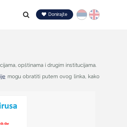
Jezik
Donirajte
Pretraga
ijama, opštinama i drugim institucijama.
ije
mogu obratiti putem ovog linka, kako