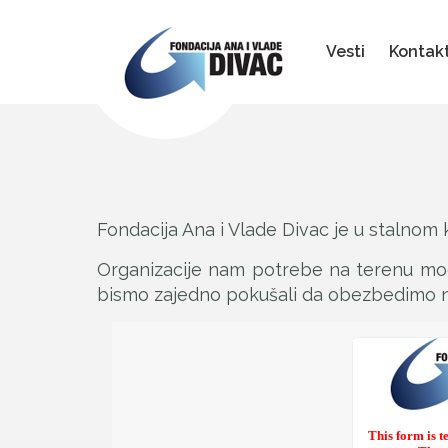
Fondacija
Ana
i
Vesti
Kontak
Vlade
Divac
Fondacija Ana i Vlade Divac je u stalnom 
Organizacije nam potrebe na terenu mog
bismo zajedno pokušali da obezbedimo