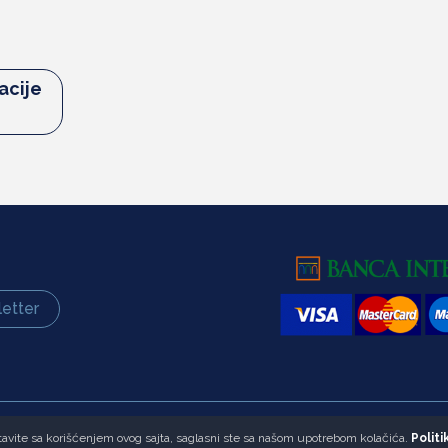
acije
etter
astavite sa korišćenjem ovog sajta, saglasni ste sa našom upotrebom kolačića.
Politi