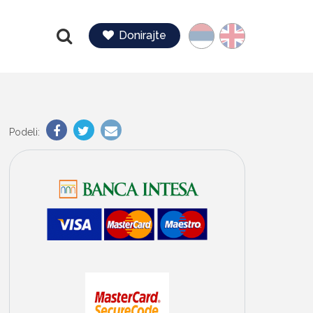
Jezik
Donirajte
Pretraga
Podeli: