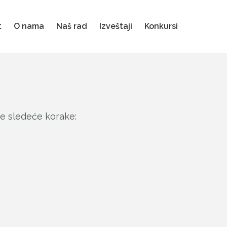
t
O nama
Naš rad
Izveštaji
Konkursi
te sledeće korake: