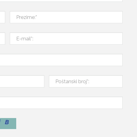
Prezime:*
E-
mail*:
Poštanski
broj*: