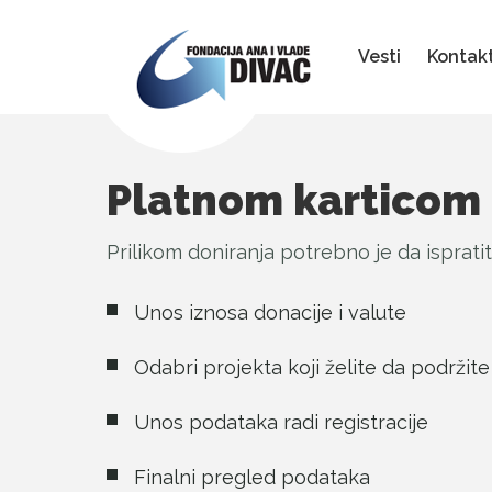
Fondacija
Ana
i
Vesti
Kontak
Vlade
Divac
Platnom karticom
Prilikom doniranja potrebno je da isprati
Unos iznosa donacije i valute
Odabri projekta koji želite da podržite
Unos podataka radi registracije
Finalni pregled podataka