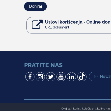
Doniraj
Uslovi korišćenja - Online don
URL dokument
PRATITE NAS
Newsl
Copyright © Fondacija Ana i Vlade Divac.Sva prava zadržana
Ovaj sajt koristi kolačiće. Ukoliko n