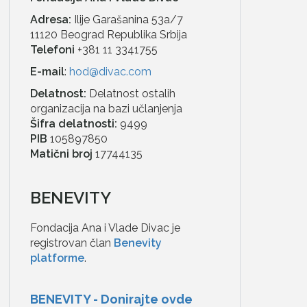
Adresa:
Ilije Garašanina 53a/7
11120 Beograd Republika Srbija
Telefoni
+381 11 3341755
E-mail
:
hod@divac.com
Delatnost:
Delatnost ostalih
organizacija na bazi učlanjenja
Šifra delatnosti:
9499
PIB
105897850
Matični broj
17744135
BENEVITY
Fondacija Ana i Vlade Divac je
registrovan član
Benevity
platforme
.
BENEVITY - Donirajte ovde