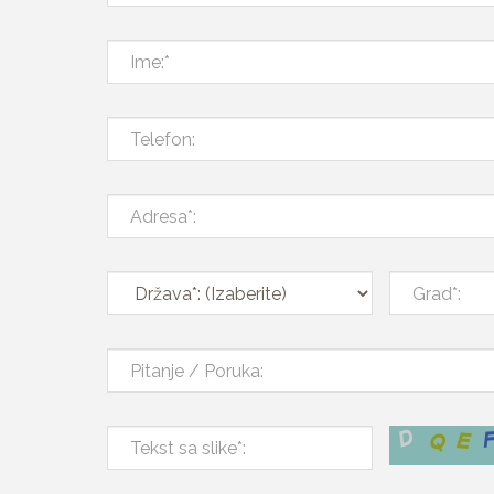
Ime:*
Telefon:
Adresa*:
Država*:
Grad*:
Pitanje
/
Poruka:
Tekst
sa
slike*: