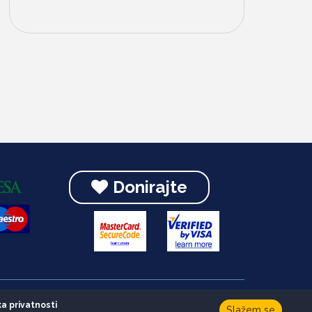
Donirajte
Developed by
HALO Creative Team
ka privatnosti
Slažem se