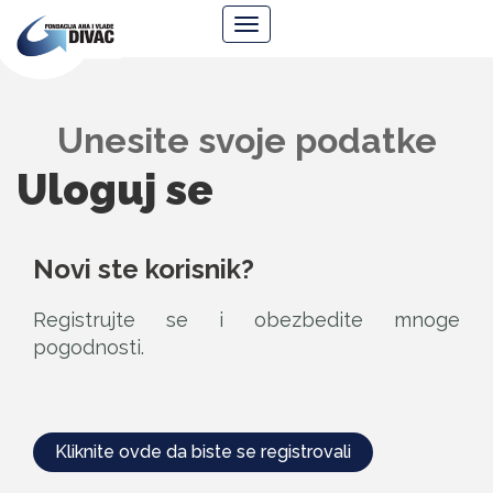
Fondacija
Navigacija
Ana
i
Vlade
Divac
Unesite svoje podatke
Uloguj se
Novi ste korisnik?
Registrujte se i obezbedite mnoge
pogodnosti.
Kliknite ovde da biste se registrovali