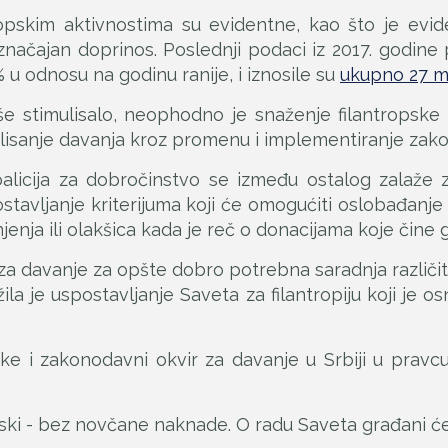
ropskim aktivnostima su evidentne, kao što je ev
 značajan doprinos. Poslednji podaci iz 2017. godine
u odnosu na godinu ranije, i iznosile su
ukupno 27 mi
e stimulisalo, neophodno je snaženje filantropske
lisanje davanja kroz promenu i implementiranje zakon
alicija za dobročinstvo se između ostalog zalaže 
spostavljanje kriterijuma koji će omogućiti oslobađa
nja ili olakšica kada je reč o donacijama koje čine gr
 za davanje za opšte dobro potrebna saradnja različi
ila je uspostavljanje Saveta za filantropiju koji je
ke i zakonodavni okvir za davanje u Srbiji u pravcu 
ski - bez novčane naknade. O radu Saveta građani će