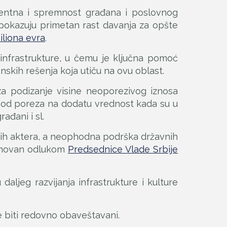
identna i spremnost građana i poslovnog
 pokazuju primetan rast davanja za opšte
liona evra
.
 infrastrukture, u čemu je ključna pomoć
skih rešenja koja utiču na ovu oblast.
za podizanje visine neoporezivog iznosa
nje od poreza na dodatu vrednost kada su u
ađani i sl.
tih aktera, a neophodna podrška državnih
 osnovan odlukom
Predsednice Vlade Srbije
daljeg razvijanja infrastrukture i kulture
 biti redovno obaveštavani.