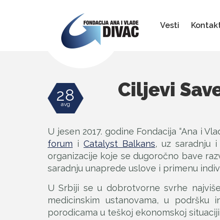
Fondacija
Ana
i
Vesti
Kontak
Vlade
Divac
Ciljevi Sav
28
avg
U jesen 2017. godine Fondacija “Ana i Vla
forum
i
Catalyst Balkans
, uz saradnju 
organizacije koje se dugoročno bave razv
saradnju unaprede uslove i primenu indivi
U Srbiji se u dobrotvorne svrhe najviš
medicinskim ustanovama, u podršku ins
porodicama u teškoj ekonomskoj situaciji, 