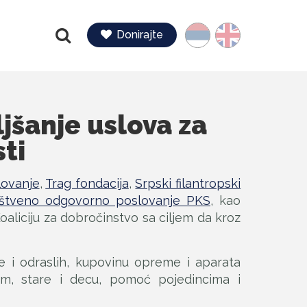
Jezik
Donirajte
Pretraga
ljšanje uslova za
ti
lovanje
,
Trag fondacija
,
Srpski filantropski
uštveno odgovorno poslovanje PKS
, kao
aliciju za dobročinstvo sa ciljem da kroz
e i odraslih, kupovinu opreme i aparata
tom, stare i decu, pomoć pojedincima i