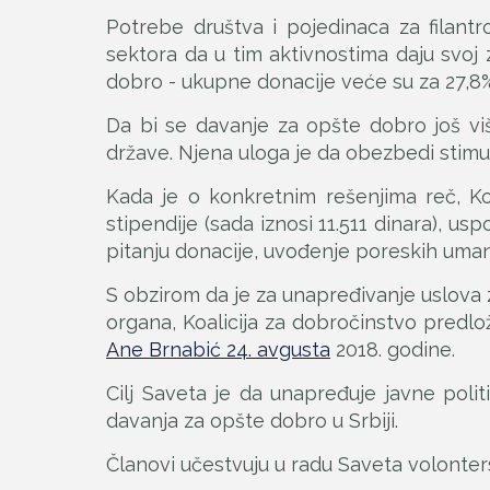
Potrebe društva i pojedinaca za filant
sektora da u tim aktivnostima daju svoj
dobro - ukupne donacije veće su za 27,8% 
Da bi se davanje za opšte dobro još viš
države. Njena uloga je da obezbedi stimu
Kada je o konkretnim rešenjima reč, Ko
stipendije (sada iznosi 11.511 dinara), u
pitanju donacije, uvođenje poreskih umanje
S obzirom da je za unapređivanje uslova
organa, Koalicija za dobročinstvo predlož
Ane Brnabić 24. avgusta
2018. godine.
Cilj Saveta je da unapređuje javne politi
davanja za opšte dobro u Srbiji.
Članovi učestvuju u radu Saveta volonter