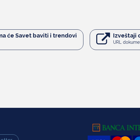
ma će Savet baviti i trendovi
Izveštaji
URL dokume