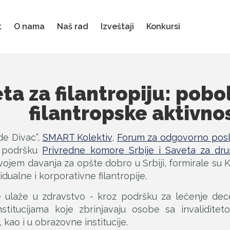
t
O nama
Naš rad
Izveštaji
Konkursi
eta za filantropiju: pobo
filantropske aktivnos
de Divac”,
SMART Kolektiv
,
Forum za odgovorno pos
i podršku
Privredne komore Srbije i Saveta za dr
ojem davanja za opšte dobro u Srbiji, formirale su Ko
dualne i korporativne filantropije.
e ulaže u zdravstvo - kroz podršku za lečenje dec
titucijama koje zbrinjavaju osobe sa invalidite
kao i u obrazovne institucije.