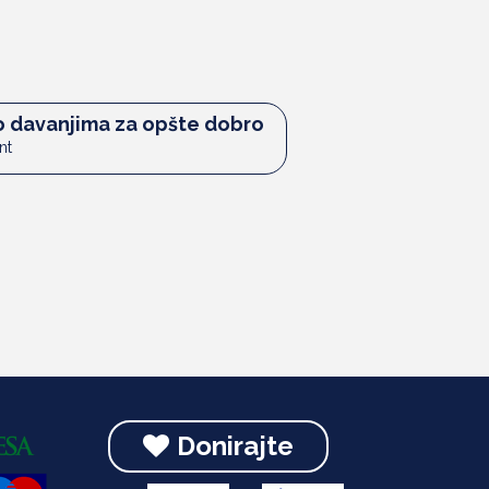
 o davanjima za opšte dobro
nt
Donirajte