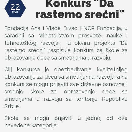
Konkurs "Da
22
rastemo srećni"
mar
Fondacija Ana i Vlade Divac i NCR Fondacija, u
saradnji sa Ministarstvom prosvete, nauke i
tehnološkog razvoja, u okviru projekta “Da
rastemo srećni” raspisuje konkurs za škole za
obrazovanje dece sa smetnjama u razvoju.
Cilj konkursa je obezbeđivanje kvalitetnijeg
obrazovanje za decu sa smetnjam u razvoju, a na
konkurs se mogu prijaviti sve državne osnovne i
srednje škole za obrazovanje dece sa
smetnjama u razvoju sa teritorije Republike
Srbije.
Škole se mogu prijaviti u jednoj od dve
navedene kategorije: