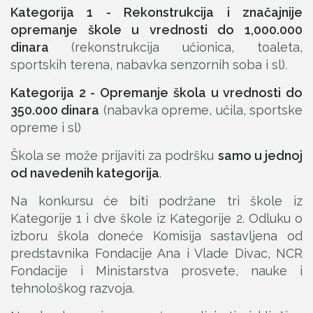
Kategorija 1 - Rekonstrukcija i značajnije
opremanje škole u vrednosti do 1,000.000
dinara
(rekonstrukcija učionica, toaleta,
sportskih terena, nabavka senzornih soba i sl).
Kategorija 2 - Opremanje škola u vrednosti do
350.000 dinara
(nabavka opreme, učila, sportske
opreme i sl)
Škola se može prijaviti za podršku
samo u jednoj
od navedenih kategorija
.
Na konkursu će biti podržane tri škole iz
Kategorije 1 i dve škole iz Kategorije 2. Odluku o
izboru škola doneće Komisija sastavljena od
predstavnika Fondacije Ana i Vlade Divac, NCR
Fondacije i Ministarstva prosvete, nauke i
tehnološkog razvoja.