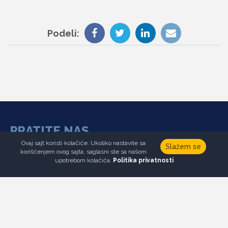
Podeli:
PRATITE NAS
Ovaj sajt koristi kolačiće. Ukoliko nastavite sa
Slažem se
korišćenjem ovog sajta, saglasni ste sa našom
Newsletter
upotrebom kolačića.
Politika privatnosti
Donirajte