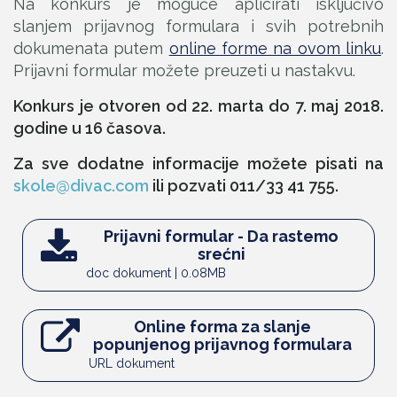
Na konkurs je moguće aplicirati isključivo
slanjem prijavnog formulara i svih potrebnih
dokumenata putem
online forme na ovom linku
.
Prijavni formular možete preuzeti u nastakvu.
Konkurs je otvoren od 22. marta do 7. maj 2018.
godine u 16 časova.
Za sve dodatne informacije možete pisati na
skole@divac.com
ili pozvati 011/33 41 755.
Prijavni formular - Da rastemo
srećni
doc dokument | 0.08MB
Online forma za slanje
popunjenog prijavnog formulara
URL dokument