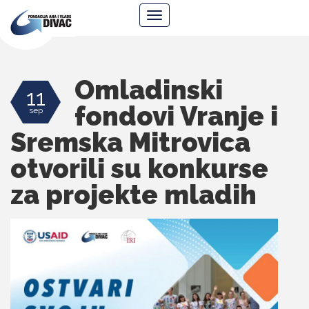
Fondacija
Navigacija
Ana
i
Vlade
Divac
Omladinski
11
fondovi Vranje i
sep
Sremska Mitrovica
otvorili su konkurse
za projekte mladih