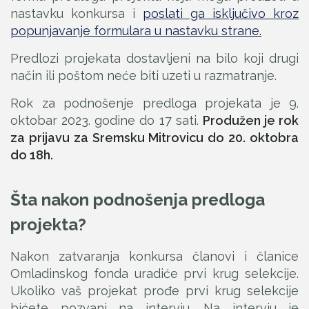
nastavku konkursa i
poslati ga isključivo kroz
popunjavanje formulara u nastavku strane.
Predlozi projekata dostavljeni na bilo koji drugi
način ili poštom neće biti uzeti u razmatranje.
Rok za podnošenje predloga projekata je 9.
oktobar 2023. godine do 17 sati.
Produžen je rok
za prijavu za Sremsku Mitrovicu do 20. oktobra
do 18h.
Šta nakon podnošenja predloga
projekta?
Nakon zatvaranja konkursa članovi i članice
Omladinskog fonda uradiće prvi krug selekcije.
Ukoliko vaš projekat prođe prvi krug selekcije
bićete pozvani na intervju. Na intervju je