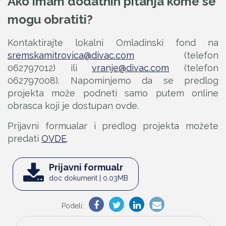
Ako imam dodatnih pitanja kome se
mogu obratiti?
Kontaktirajte lokalni Omladinski fond na
sremskamitrovica@divac.com
(telefon
062797012) ili
vranje@divac.com
(telefon
062797008). Napominjemo da se predlog
projekta može podneti samo putem online
obrasca koji je dostupan ovde.
Prijavni formualar i predlog projekta možete
predati
OVDE
.
Prijavni formualr
doc dokument | 0.03MB
Podeli: