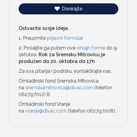
Donirajte
Ostvarite svoje ideje.
1. Preuzmite
prijavni formular
2. Pošaljite ga putem ove
onlajn forme
do 9.
oktobra.
Rok za Sremsku Mitrovicu je
produžen do 20. oktobra do 17h
Za sva pitanja i podršku, kontaktirajte nas.
Omladinski fond Sremska Mitrovica
na
sremskamitrovica@divac.com
(telefon
062797012) ili
Omladinski fond Vranje
na
vranje@divac.com
(telefon 062797008).