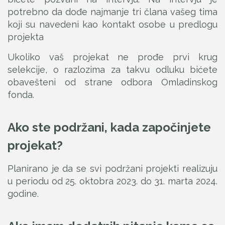
potrebno da dođe najmanje tri člana vašeg tima
koji su navedeni kao kontakt osobe u predlogu
projekta
Ukoliko vaš projekat ne prođe prvi krug
selekcije, o razlozima za takvu odluku bićete
obavešteni od strane odbora Omladinskog
fonda.
Ako ste podržani, kada započinjete
projekat?
Planirano je da se svi podržani projekti realizuju
u periodu od 25. oktobra 2023. do 31. marta 2024.
godine.