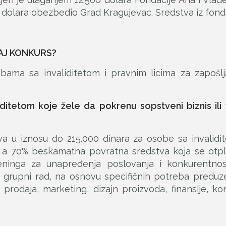
0 dolara obezbedio Grad Kragujevac. Sredstva iz fon
AJ KONKURS?
ma sa invaliditetom i pravnim licima za zapošlja
tetom koje žele da pokrenu sopstveni biznis ili ve
 u iznosu do 215.000 dinara za osobe sa invalidi
, a 70% beskamatna povratna sredstva koja se otpl
ninga za unapređenja poslovanja i konkurentnost
 grupni rad, na osnovu specifičnih potreba preduze
: prodaja, marketing, dizajn proizvoda, finansije, ko