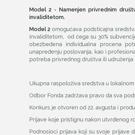
Model 2 - Namenjen privrednim društv
invaliditetom.
Model 2
omogućava podsticajna sredstva 
invaliditetom, od čega su 30% subvenci
obezbeđena individualna procena potr
unapređenju poslovanja, kao i profesiona
potreba privrednog društva ili udruženja u
Ukupna raspoloživa sredstva u lokalnom 
Odbor Fonda zadržava pravo da sva podsti
Konkurs je otvoren od 22. avgusta i prod
Prijave koje pristignu nakon utvrđenog r
Podnosioci prijava koji su svoje prijave 