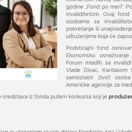
godine „Fond po meri“: Po
invaliditetom. Ovaj fond
osobama sa invaliditet
pokretanje ili unapređenje
udruženjima koja će zaposl
Podsticajni fond osnova
Ekonomsko osnaživanje o
Forum mladih sa invalid
Vlade Divac, Karitasom 
samostalni život osoba
Američke agencije za međ
je sredstava iz fonda putem konkursa koji je
produže
ljen je ulaganjem 12.500 dolara Fondacije Ana i Vlad