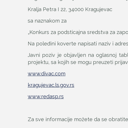
Kralja Petra I 22, 34000 Kragujevac
sa naznakom za
„Konkurs za podsticajna sredstva za zapo
Na poleđini koverte napisati naziv i adre
Javni poziv je objavljen na oglasnoj ta
projektu, sa kojih se mogu preuzeti prijav
www.divac.com
kragujevac.ls.gov.rs
www.redasp.rs
Za sve informacije možete da se obratite