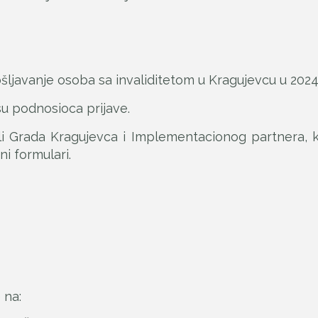
šljavanje osoba sa invaliditetom u Kragujevcu u 2024.
su podnosioca prijave.
bli Grada Kragujevca i Implementacionog partnera, 
ni formulari.
 na: