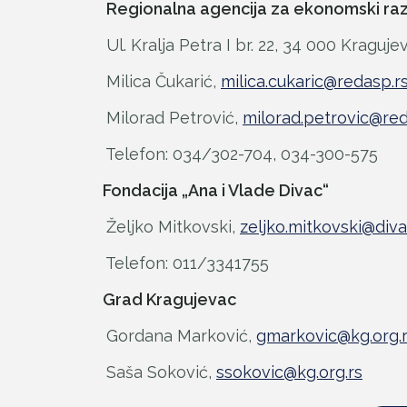
Regionalna agencija za ekonomski raz
Ul. Kralja Petra I br. 22, 34 000 Kraguje
Milica Čukarić,
milica.cukaric@redasp.r
Milorad Petrović,
milorad.petrovic@red
Telefon: 034/302-704, 034-300-575
Fondacija „Ana i Vlade Divac“
Željko Mitkovski,
zeljko.mitkovski@div
Telefon: 011/3341755
Grad Kragujevac
Gordana Marković,
gmarkovic@kg.org.
Saša Soković,
ssokovic@kg.org.rs