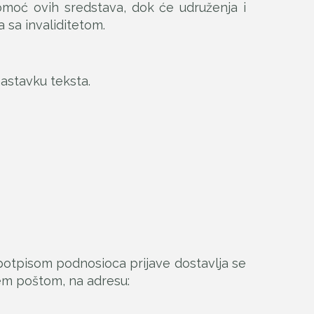
pomoć ovih sredstava, dok će udruženja i
 sa invaliditetom.
astavku teksta.
otpisom podnosioca prijave dostavlja se
tem poštom, na adresu: