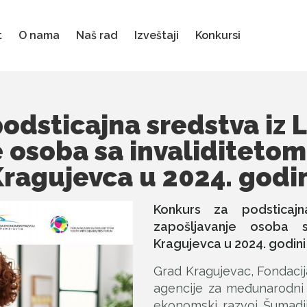
t
O nama
Naš rad
Izveštaji
Konkursi
odsticajna sredstva iz 
 osoba sa invaliditetom 
ragujevca u 2024. godi
Konkurs za podsticaj
zapošljavanje osoba s
Kragujevca u 2024. godini
Grad Kragujevac, Fondacij
agencije za međunarodni 
ekonomski razvoj Šumadij