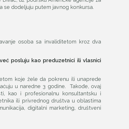
da se dodeljuju putem javnog konkursa.
vanje osoba sa invaliditetom kroz dva
ć posluju kao preduzetnici ili vlasnici
tetom koje žele da pokrenu ili unaprede
aćuju u naredne 3 godine. Takođe, ovaj
i, kao i profesionalnu konsultantsku i
tnika ili privrednog društva u oblastima
munikacija, digitalni marketing, društveni