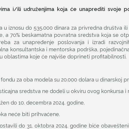
ima i/ili udruženjima koja će unaprediti svoje p
u iznosu do 535.000 dinara za privredna društva ili
je, a 70% beskamatna povratna sredstva koja se otp
eba za unapređenje poslovanja i izradi razvojnih
lna konsultantska i mentorska podrška, pojedinačna i
 oblastima koje će najviše doprineti profitabilnosti.
fondu za oba modela su 20.000 dolara u dinarskoj pr
cajna sredstva ne dodeli u okviru ovog konkursa i r
užen do 10. decembra 2024. godine.
oka neće biti prihvaćene.
dostavili do 31. oktobra 2024. godine biće obavešten