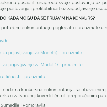
i pokrenu posao ili unaprede svoje poslovanje uz 
e poslovanje i profitabilnost uz zapošljavanje osoba
I DO KADA MOGU DA SE PRIJAVIM NA KONKURS?
i potrebnu dokumentaciju pogledate i preuzmete u n
ovde
 za prijavljivanje za Model 1) - preuzmite
 za prijavljivanje za Model 2) - preuzmite
o ličnosti - preuzmite
 dodatna konkursna dokumentacija, sa obaveznim p
erku u zatvorenoj koverti lično ili preporučenim pu
 Šumadije i Pomoravlja