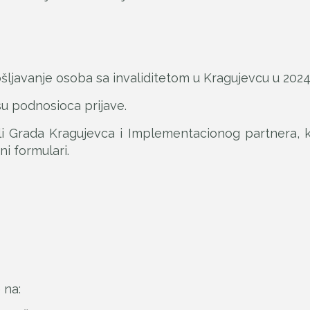
šljavanje osoba sa invaliditetom u Kragujevcu u 2024.
su podnosioca prijave.
bli Grada Kragujevca i Implementacionog partnera, 
ni formulari.
 na: