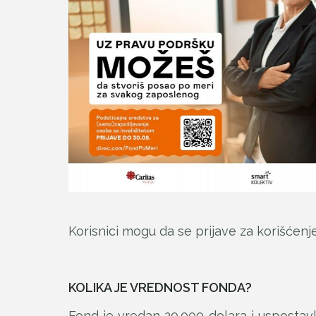
Korisnici mogu da se prijave za korišćen
KOLIKA JE VREDNOST FONDA?
Fond je vredan 20.000 dolara i uspostav