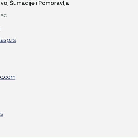
voj Šumadije i Pomoravlja
vac
s
asp.rs
ac.com
rs