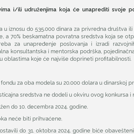
ima i/ili udruženjima koja će unaprediti svoje p
u iznosu do 535.000 dinara za privredna društva ili
je, a 70% beskamatna povratna sredstva koja se otp
eba za unapređenje poslovanja i izradi razvojnih
lna konsultantska i mentorska podrška, pojedinačna i
 oblastima koje će najviše doprineti profitabilnosti.
fondu za oba modela su 20.000 dolara u dinarskoj pr
cajna sredstva ne dodeli u okviru ovog konkursa i r
užen do 10. decembra 2024. godine.
oka neće biti prihvaćene.
dostavili do 31. oktobra 2024. godine biće obavešten