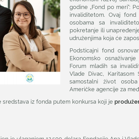
godine „Fond po meri“: Po
invaliditetom. Ovaj fond
osobama sa invaliditet
pokretanje ili unapređenje
udruženjima koja će zaposl
Podsticajni fond osnova
Ekonomsko osnaživanje o
Forum mladih sa invalid
Vlade Divac, Karitasom 
samostalni život osoba
Američke agencije za međ
je sredstava iz fonda putem konkursa koji je
produže
ljen je ulaganjem 12.500 dolara Fondacije Ana i Vlad