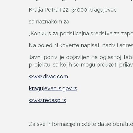
Kralja Petra I 22, 34000 Kragujevac
sa naznakom za
„Konkurs za podsticajna sredstva za zapo
Na poleđini koverte napisati naziv i adre
Javni poziv je objavljen na oglasnoj ta
projektu, sa kojih se mogu preuzeti prijav
www.divac.com
kragujevac.ls.gov.rs
www.redasp.rs
Za sve informacije možete da se obratite