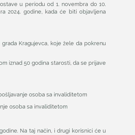
 dostave u periodu od 1. novembra do 10.
a 2024. godine, kada će biti objavljena
je grada Kragujevca, koje žele da pokrenu
m iznad 50 godina starosti, da se prijave
pošljavanje osoba sa invaliditetom
anje osoba sa invaliditetom
dine. Na taj način, i drugi korisnici će u