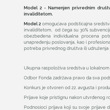
Model 2 - Namenjen privrednim društv
invaliditetom.
Model 2
omogućava podsticajna sredstva 
invaliditetom, od čega su 30% subvenci
obezbeđena individualna procena potr
unapređenju poslovanja, kao i profesiona
potreba privrednog društva ili udruženja u
Ukupna raspoloživa sredstva u lokalnom 
Odbor Fonda zadržava pravo da sva podsti
Konkurs je otvoren od 22. avgusta i prod
Prijave koje pristignu nakon utvrđenog r
Podnosioci prijava koji su svoje prijave 