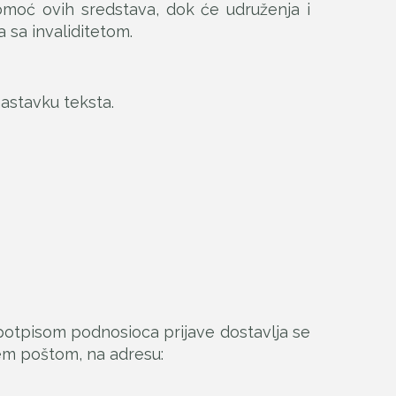
pomoć ovih sredstava, dok će udruženja i
 sa invaliditetom.
astavku teksta.
otpisom podnosioca prijave dostavlja se
tem poštom, na adresu: