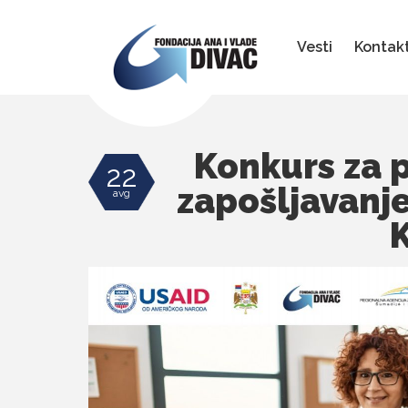
Fondacija
Ana
i
Vesti
Kontak
Vlade
Divac
Konkurs za p
22
zapošljavanje
avg
K