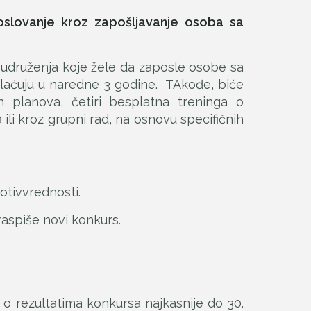
oslovanje kroz zapošljavanje osoba sa
 udruženja koje žele da zaposle osobe sa
laćuju u naredne 3 godine. TAkođe, biće
 planova, četiri besplatna treninga o
li kroz grupni rad, na osnovu specifičnih
otivvrednosti.
aspiše novi konkurs.
i o rezultatima konkursa najkasnije do 30.