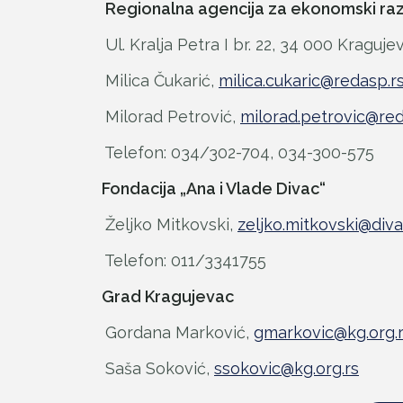
Regionalna agencija za ekonomski raz
Ul. Kralja Petra I br. 22, 34 000 Kraguje
Milica Čukarić,
milica.cukaric@redasp.r
Milorad Petrović,
milorad.petrovic@red
Telefon: 034/302-704, 034-300-575
Fondacija „Ana i Vlade Divac“
Željko Mitkovski,
zeljko.mitkovski@div
Telefon: 011/3341755
Grad Kragujevac
Gordana Marković,
gmarkovic@kg.org.
Saša Soković,
ssokovic@kg.org.rs