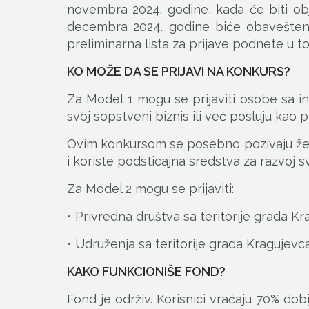
novembra 2024. godine, kada će biti obj
decembra 2024. godine biće obavešteni 
preliminarna lista za prijave podnete u t
KO MOŽE DA SE PRIJAVI NA KONKURS?
Za Model 1 mogu se prijaviti osobe sa in
svoj sopstveni biznis ili već posluju kao p
Ovim konkursom se posebno pozivaju žene 
i koriste podsticajna sredstva za razvoj s
Za Model 2 mogu se prijaviti:
• Privredna društva sa teritorije grada K
• Udruženja sa teritorije grada Kragujevc
KAKO FUNKCIONIŠE FOND?
Fond je održiv. Korisnici vraćaju 70% dob