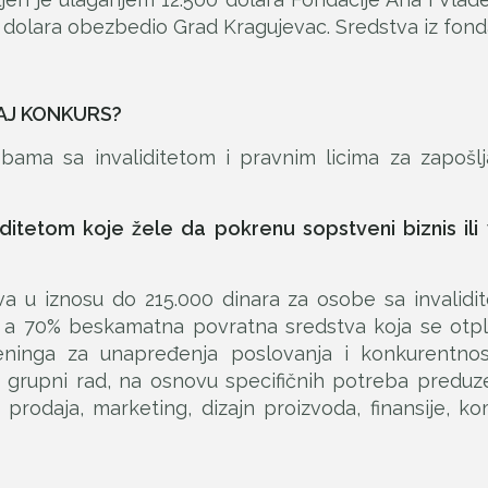
0 dolara obezbedio Grad Kragujevac. Sredstva iz fon
AJ KONKURS?
ma sa invaliditetom i pravnim licima za zapošlja
tetom koje žele da pokrenu sopstveni biznis ili ve
 u iznosu do 215.000 dinara za osobe sa invalidi
, a 70% beskamatna povratna sredstva koja se otpl
ninga za unapređenja poslovanja i konkurentnost
 grupni rad, na osnovu specifičnih potreba preduze
: prodaja, marketing, dizajn proizvoda, finansije, ko