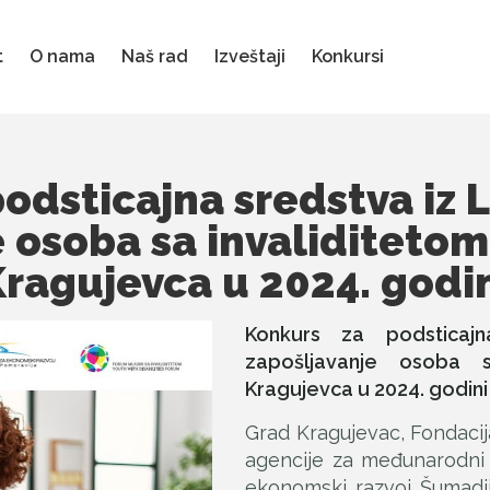
t
O nama
Naš rad
Izveštaji
Konkursi
odsticajna sredstva iz 
 osoba sa invaliditetom 
ragujevca u 2024. godi
Konkurs za podsticaj
zapošljavanje osoba s
Kragujevca u 2024. godini
Grad Kragujevac, Fondacij
agencije za međunarodni 
ekonomski razvoj Šumadij