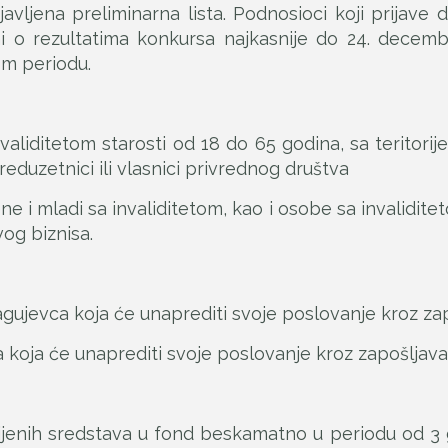
avljena preliminarna lista. Podnosioci koji prijave
o rezultatima konkursa najkasnije do 24. decembr
om periodu.
validitetom starosti od 18 do 65 godina, sa teritori
reduzetnici ili vlasnici privrednog društva
i mladi sa invaliditetom, kao i osobe sa invaliditeto
vog biznisa.
ragujevca koja će unaprediti svoje poslovanje kroz za
a koja će unaprediti svoje poslovanje kroz zapošljav
ijenih sredstava u fond beskamatno u periodu od 3 go