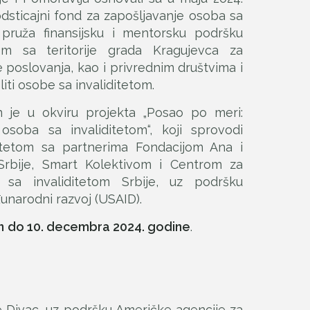
dsticajni fond za zapošljavanje osoba sa
 pruža finansijsku i mentorsku podršku
om sa teritorije grada Kragujevca za
 poslovanja, kao i privrednim društvima i
iti osobe sa invaliditetom.
n je u okviru projekta „Posao po meri:
soba sa invaliditetom“, koji sprovodi
itetom sa partnerima Fondacijom Ana i
Srbije, Smart Kolektivom i Centrom za
 sa invaliditetom Srbije, uz podršku
unarodni razvoj (USAID).
n
do 10. decembra 2024. godine
.
e Divac, uz podršku Američke agencije za