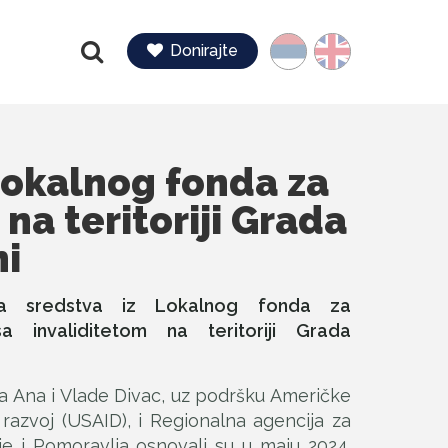
Jezik
Donirajte
Pretraga
Lokalnog fonda za
na teritoriji Grada
ni
na sredstva iz Lokalnog fonda za
a invaliditetom na teritoriji Grada
a Ana i Vlade Divac, uz podršku Američke
razvoj (USAID), i Regionalna agencija za
e i Pomoravlja osnovali su u maju 2024.