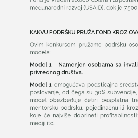
međunarodni razvoj (USAID), dok je 7.50
KAKVU PODRŠKU PRUŽA FOND KROZ OV
Ovim konkursom pružamo podršku osoba
modela:
Model 1 - Namenjen osobama sa invalidi
privrednog društva.
Model 1
omogućava podsticajna sredstva
poslovanje, od čega su 30% subvencije
model obezbeđuje četiri besplatna tre
mentorsku podršku, pojedinačnu ili kroz
koje će najviše doprineti profitabilnosti
mediji itd.