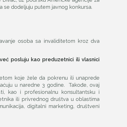
da se dodeljuju putem javnog konkursa.
vanje osoba sa invaliditetom kroz dva
ć posluju kao preduzetnici ili vlasnici
tetom koje žele da pokrenu ili unaprede
aćuju u naredne 3 godine. Takođe, ovaj
i, kao i profesionalnu konsultantsku i
tnika ili privrednog društva u oblastima
munikacija, digitalni marketing, društveni