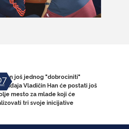
akon još jednog "dobrociniti"
07
ogađaja Vladičin Han će postati još
dec
olje mesto za mlade koji će
alizovati tri svoje inicijative