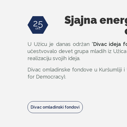
Sjajna ener
25
okt
U Užicu je danas održan “
Divac ideja 
učestvovalo devet grupa mladih iz Užica ko
realizaciju svojih ideja.
Divac omladinske fondove u Kuršumliji i 
for Democracy).
Divac omladinski fondovi