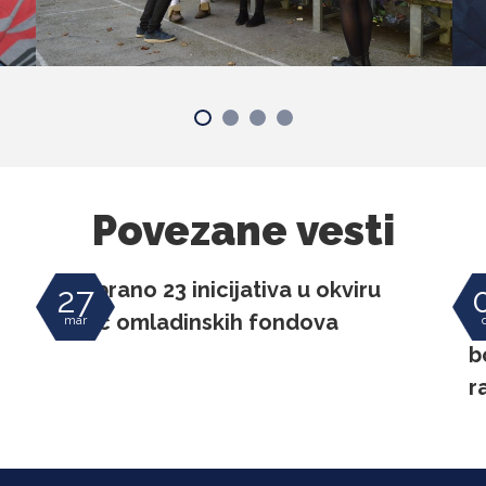
Povezane vesti
N
27
Odabrano 23 inicijativa u okviru Divac omladinskih fondova
d
b
r