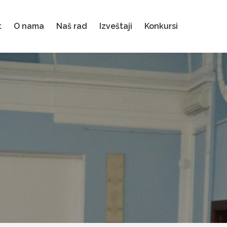
t
O nama
Naš rad
Izveštaji
Konkursi