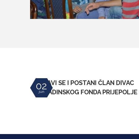
PRIJAVI SE I POSTANI ČLAN DIVAC
02
OMLADINSKOG FONDA PRIJEPOLJE
jun