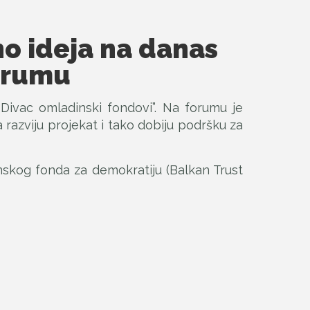
no ideja na danas
orumu
“Divac omladinski fondovi”. Na forumu je
a razviju projekat i tako dobiju podršku za
anskog fonda za demokratiju (Balkan Trust