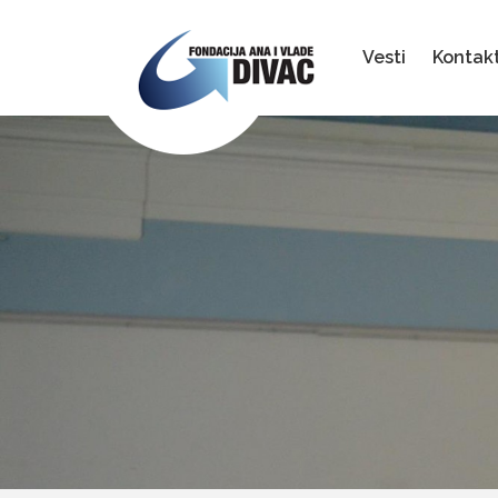
Fondacija
Ana
i
Vesti
Kontak
Vlade
Divac