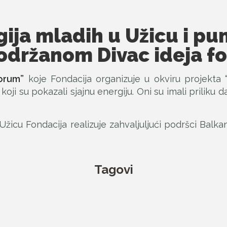
gija mladih u Užicu i pu
održanom Divac ideja f
forum”
koje Fondacija organizuje u okviru projekta 
ji su pokazali sjajnu energiju. Oni su imali priliku d
Užicu Fondacija realizuje zahvaljuljući podršci Balk
Tagovi