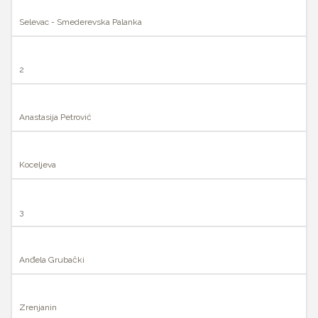
Selevac - Smederevska Palanka
2
Anastasija Petrović
Koceljeva
3
Anđela Grubački
Zrenjanin