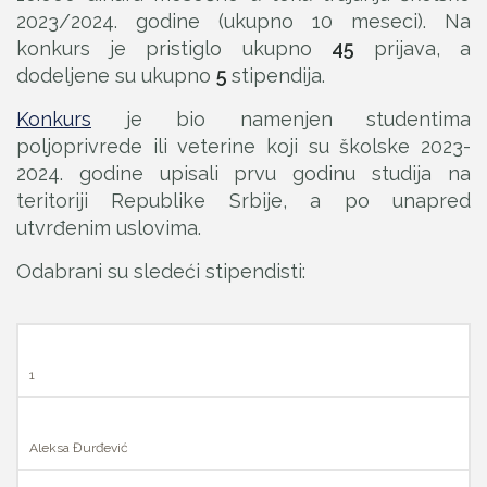
2023/2024. godine (ukupno 10 meseci). Na
konkurs je pristiglo ukupno
45
prijava, a
dodeljene su ukupno
5
stipendija.
Konkurs
je bio namenjen studentima
poljoprivrede ili veterine koji su školske 2023-
2024. godine upisali prvu godinu studija na
teritoriji Republike Srbije, a po unapred
utvrđenim uslovima.
Odabrani su sledeći stipendisti:
1
Aleksa Đurđević