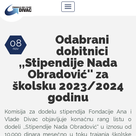
Fondacija
Navigacija
Ana
i
Vlade
Divac
Odabrani
08
dobitnici
nov
,,Stipendije Nada
Obradović'' za
školsku 2023/2024
godinu
Komisija za dodelu stipendija Fondacije Ana i
Vlade Divac objavljuje konačnu rang listu o
dodeli ,,Stipendije Nada Obradović'' u iznosu od
10.000 dinara mesečno u toku trajanja školske