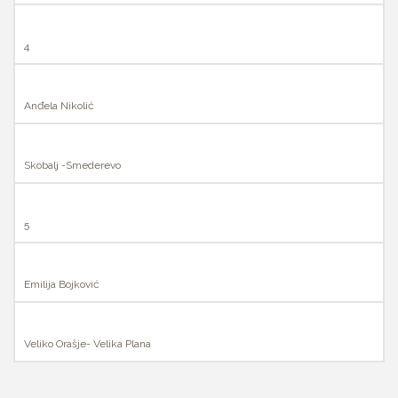
4
Anđela Nikolić
Skobalj -Smederevo
5
Emilija Bojković
Veliko Orašje- Velika Plana