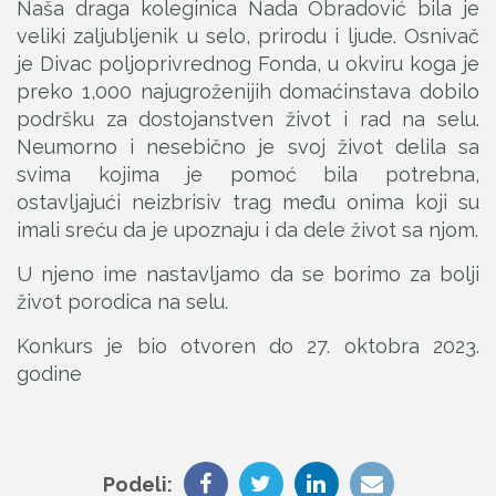
Naša draga koleginica Nada Obradović bila je
veliki zaljubljenik u selo, prirodu i ljude. Osnivač
je Divac poljoprivrednog Fonda, u okviru koga je
preko 1,000 najugroženijih domaćinstava dobilo
podršku za dostojanstven život i rad na selu.
Neumorno i nesebično je svoj život delila sa
svima kojima je pomoć bila potrebna,
ostavljajući neizbrisiv trag među onima koji su
imali sreću da je upoznaju i da dele život sa njom.
U njeno ime nastavljamo da se borimo za bolji
život porodica na selu.
Konkurs je bio otvoren do 27. oktobra 2023.
godine
Podeli: