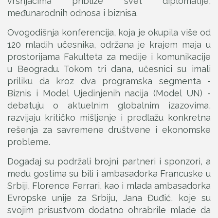
vršnjacima približe svet diplomatije,
međunarodnih odnosa i biznisa.
Ovogodišnja konferencija, koja je okupila više od
120 mladih učesnika, održana je krajem maja u
prostorijama Fakulteta za medije i komunikacije
u Beogradu. Tokom tri dana, učesnici su imali
priliku da kroz dva programska segmenta -
Biznis i Model Ujedinjenih nacija (Model UN) -
debatuju o aktuelnim globalnim izazovima,
razvijaju kritičko mišljenje i predlažu konkretna
rešenja za savremene društvene i ekonomske
probleme.
Događaj su podržali brojni partneri i sponzori, a
među gostima su bili i ambasadorka Francuske u
Srbiji, Florence Ferrari, kao i mlada ambasadorka
Evropske unije za Srbiju, Jana Đuđić, koje su
svojim prisustvom dodatno ohrabrile mlade da