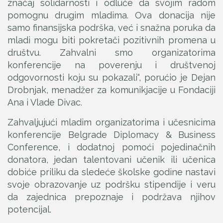
značaj solidarnosti i odluče da svojim radom
pomognu drugim mladima. Ova donacija nije
samo finansijska podrška, već i snažna poruka da
mladi mogu biti pokretači pozitivnih promena u
društvu. Zahvalni smo organizatorima
konferencije na poverenju i društvenoj
odgovornosti koju su pokazali“, porućio je Dejan
Drobnjak, menadžer za komunikjacije u Fondaciji
Ana i Vlade Divac.
Zahvaljujući mladim organizatorima i učesnicima
konferencije Belgrade Diplomacy & Business
Conference, i dodatnoj pomoći pojedinačnih
donatora, jedan talentovani učenik ili učenica
dobiće priliku da sledeće školske godine nastavi
svoje obrazovanje uz podršku stipendije i veru
da zajednica prepoznaje i podržava njihov
potencijal.