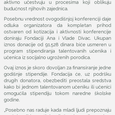
aktivno učestvuju u procesima koji oblikuju
budućnost njihovih zajednica.
Posebnu vrednost ovogodišnjoj konferenciji daje
odluka organizatora da kompletan prihod
ostvaren od kotizacija i aktivnosti konferencije
doniraju Fondaciji Ana i Vlade Divac. Ukupan
iznos donacije od 91.528 dinara biće usmeren u
program stipendiranja talentovanih učenika i
učenica iz socijalno ugroženih porodica.
Ovaj iznos je skoro dovoljan za finansiranje jedne
godišnje stipendije. Fondacija će, uz podršku
drugih donatora, obezbediti preostala sredstva
kako bi jednom talentovanom učeniku ili učenici
omogućila stipendiju tokom naredne školske
godine.
„Posebno nas raduje kada mladi ljudi prepoznaju