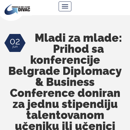
Fondacija
Navigacija
Ana
i
Vlade
Divac
Mladi za mlade:
02
Prihod sa
jun
konferencije
Belgrade Diplomacy
& Business
Conference doniran
za jednu stipendiju
talentovanom
učeniku ili učenici