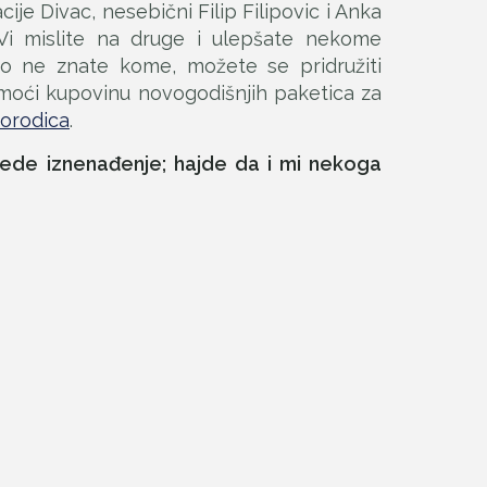
cije Divac, nesebični Filip Filipovic i Anka
 Vi mislite na druge i ulepšate nekome
ko ne znate kome, možete se pridružiti
omoći kupovinu novogodišnjih paketica za
porodica
.
rede iznenađenje; hajde da i mi nekoga