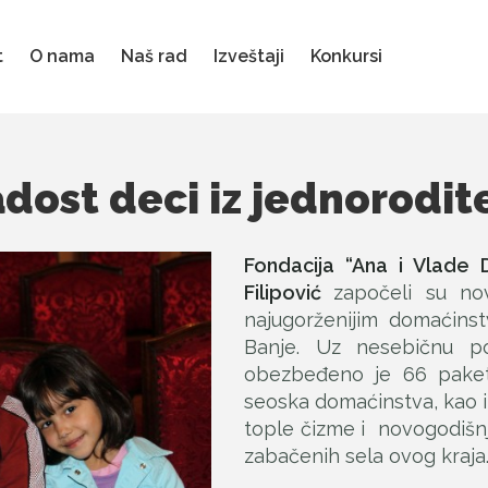
t
O nama
Naš rad
Izveštaji
Konkursi
dost deci iz jednorodit
Fondacija “Ana i Vlade 
Filipović
započeli su no
najugorženijim domaćinst
Banje. Uz nesebičnu 
obezbeđeno je 66 paket
seoska domaćinstva, kao 
tople čizme i novogodišnji
zabačenih sela ovog kraja