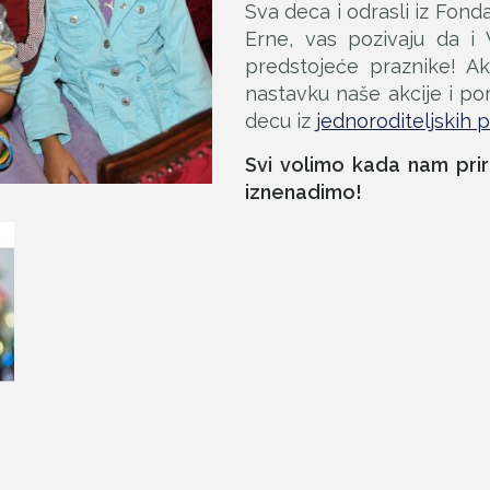
Sva deca i odrasli iz Fonda
Erne, vas pozivaju da i
predstojeće praznike! A
nastavku naše akcije i p
decu iz
jednoroditeljskih 
Svi volimo kada nam pri
iznenadimo!