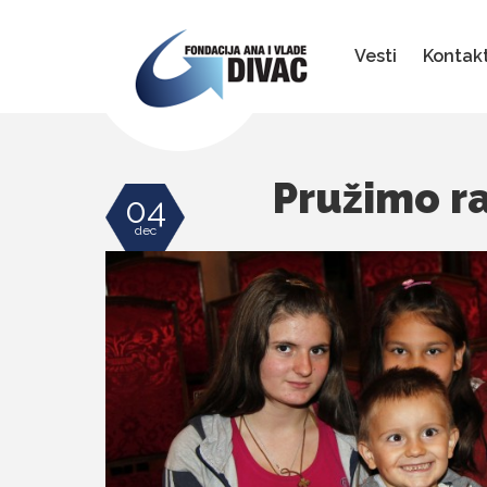
Fondacija
Ana
i
Vesti
Kontak
Vlade
Divac
Pružimo ra
04
dec