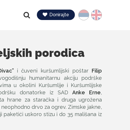
Jezik
Donirajte
Pretraga
eljskih porodica
Divac”
i čuveni kuršumlijski poštar
Filip
vogodišnju humanitarnu akciju podrške
vima u okolini Kuršumlije i Kuršumlijske
podršku donatorke iz SAD
Anke Erne
,
a hrane za staračka i druga ugrožena
i neophodno drvo za ogrev. Zimske jakne,
 paketići uskoro stizu i do 35 mališana iz
.