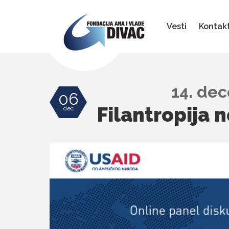
Fondacija
Ana
i
Vesti
Kontak
Vlade
Divac
14. dec
06
Filantropija 
dec