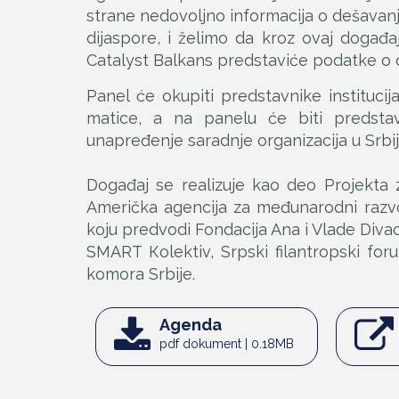
strane nedovoljno informacija o dešavanji
dijaspore, i želimo da kroz ovaj doga
Catalyst Balkans predstaviće podatke o d
Panel će okupiti predstavnike institucija
matice, a na panelu će biti predstav
unapređenje saradnje organizacija u Srbiji 
Događaj se realizuje kao deo Projekta z
Američka agencija za međunarodni razvoj
koju predvodi Fondacija Ana i Vlade Divac 
SMART Кolektiv, Srpski filantropski fo
komora Srbije.
Agenda
pdf dokument | 0.18MB