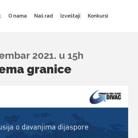
t
O nama
Naš rad
Izveštaji
Konkursi
embar 2021. u 15h
nema granice