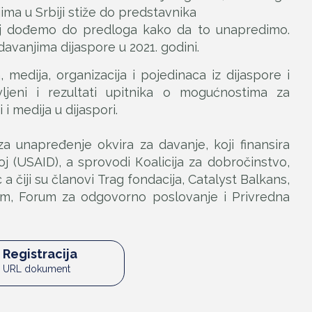
ma u Srbiji stiže do predstavnika
đaj dođemo do predloga kako da to unapredimo.
avanjima dijaspore u 2021. godini.
, medija, organizacija i pojedinaca iz dijaspore i
ljeni i rezultati upitnika o mogućnostima za
i medija u dijaspori.
a unapređenje okvira za davanje, koji finansira
 (USAID), a sprovodi Кoalicija za dobročinstvo,
a čiji su članovi Trag fondacija, Catalyst Balkans,
rum, Forum za odgovorno poslovanje i Privredna
Registracija
URL dokument