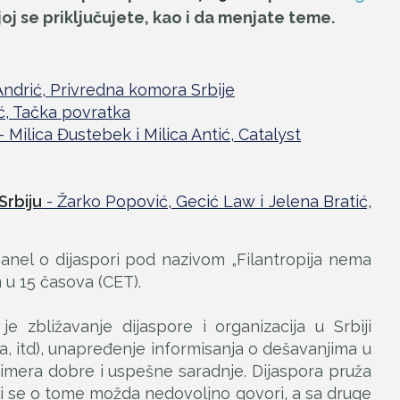
j se priključujete, kao i da menjate teme.
ndrić, Privredna komora Srbije
ć, Tačka povratka
- Milica Đustebek i Milica Antić, Catalyst
Srbiju
- Žarko Popović, Gecić Law i Jelena Bratić,
Panel o dijaspori pod nazivom „Filantropija nema
 u 15 časova (CET).
je zbližavanje dijaspore i organizacija u Srbiji
ija, itd), unapređenje informisanja o dešavanjima u
 primera dobre i uspešne saradnje. Dijaspora pruža
i se o tome možda nedovoljno govori, a sa druge