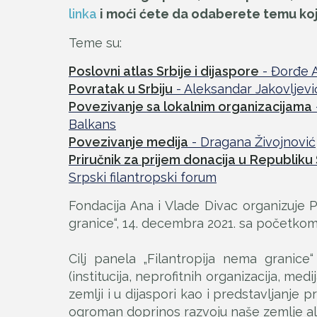
linka
i moći ćete da odaberete temu kojo
Teme su:
Poslovni atlas Srbije i dijaspore
- Đorđe A
Povratak u Srbiju
- Aleksandar Jakovljevi
Povezivanje sa lokalnim organizacijama
Balkans
Povezivanje medija
- Dragana Živojnović
Priručnik za prijem donacija u Republiku 
Srpski filantropski forum
Fondacija Ana i Vlade Divac organizuje 
granice“, 14. decembra 2021. sa početkom
Cilj panela „Filantropija nema granice“ 
(institucija, neprofitnih organizacija, med
zemlji i u dijaspori kao i predstavljanje
ogroman doprinos razvoju naše zemlje al