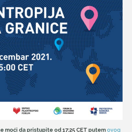
e moći da pristupite od
17:25 CET
putem
ovog