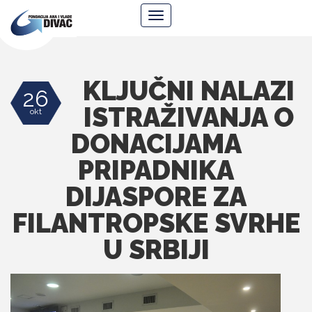
Fondacija
Navigacija
Ana
i
Vlade
Divac
KLJUČNI NALAZI
26
ISTRAŽIVANJA O
okt
DONACIJAMA
PRIPADNIKA
DIJASPORE ZA
FILANTROPSKE SVRHE
U SRBIJI