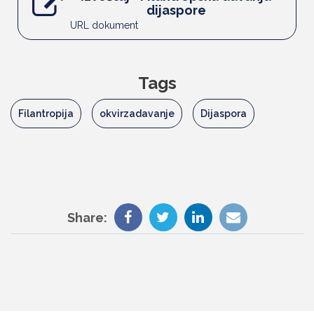
dijaspore
URL dokument
Tags
Filantropija
okvirzadavanje
Dijaspora
Share: