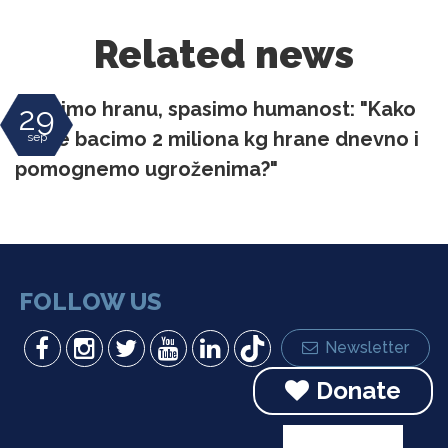
Related news
Spasimo hranu, spasimo humanost: "Kako
29
da ne bacimo 2 miliona kg hrane dnevno i
sep
pomognemo ugroženima?"
FOLLOW US
Newsletter
Donate