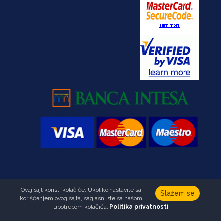
Ovaj sajt koristi kolačiće. Ukoliko nastavite sa
Copyright © Fondacija Ana i Vlade Divac.Sva prava zadržana
Slažem se
korišćenjem ovog sajta, saglasni ste sa našom
Developed by
HALO Creative Team
upotrebom kolačića.
Politika privatnosti