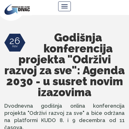
Fondacija
Navigacija
Ana
i
Vlade
Divac
Godišnja
26
konferencija
nov
projekta "Održivi
razvoj za sve": Agenda
2030 - u susret novim
izazovima
Dvodnevna godišnja onlina konferencija
projekta "Održivi razvoj za sve" a biće održana
na platformi KUDO 8. i 9 decembra od 11
časova.