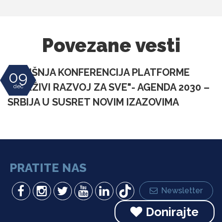
Povezane vesti
GODIŠNJA KONFERENCIJA PLATFORME
09
"ODRŽIVI RAZVOJ ZA SVE"- AGENDA 2030 –
dec
SRBIJA U SUSRET NOVIM IZAZOVIMA
PRATITE NAS
Newsletter
Donirajte