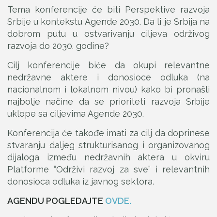
Tema konferencije će biti Perspektive razvoja
Srbije u kontekstu Agende 2030. Da li je Srbija na
dobrom putu u ostvarivanju ciljeva održivog
razvoja do 2030. godine?
Cilj konferencije biće da okupi relevantne
nedržavne aktere i donosioce odluka (na
nacionalnom i lokalnom nivou) kako bi pronašli
najbolje načine da se prioriteti razvoja Srbije
uklope sa ciljevima Agende 2030.
Konferencija će takođe imati za cilj da doprinese
stvaranju daljeg strukturisanog i organizovanog
dijaloga između nedržavnih aktera u okviru
Platforme “Održivi razvoj za sve” i relevantnih
donosioca odluka iz javnog sektora.
AGENDU POGLEDAJTE
OVDE.