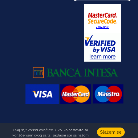
Ovaj sajt koristi kolačiće. Ukoliko nastavite sa
Copyright © Fondacija Ana i Vlade Divac.Sva prava zadržana
Slažem se
korišćenjem ovog sajta, saglasni ste sa našom
Developed by
HALO Creative Team