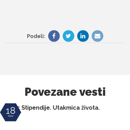
Podeli:
Povezane vesti
Divac Stipendije. Utakmica života.
18
nov