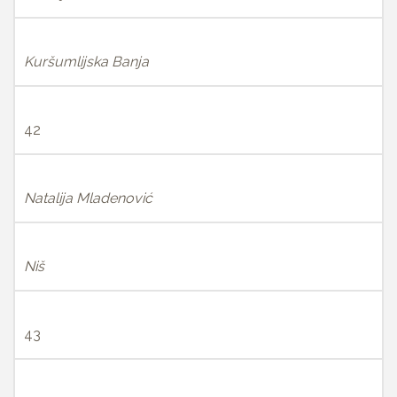
Kuršumlijska Banja
42
Natalija Mladenović
Niš
43