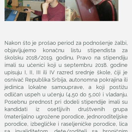
Nakon što je prošao period za podnošenje žalbi,
objavljujemo konačnu listu stipendista za
školsku 2018/2019. godinu. Pravo na stipendiju
imali su učenici koji u septembru 2018. godine
upisuju I, II, III ili IV razred srednje škole, čiji je
osnivač Republika Srbija, autonomna pokrajina ili
jedinica lokalne samouprave, a koji postižu
odličan uspeh u učenju (4,50 do 5,00) i vladanju.
Posebnu prednost pri dodeli stipendije imali su
kandidati iz osetljivih društvenih grupa
(materijalno ugrožene porodice, jednoroditeljske
porodice, izbegličke i raseljeničke porodice, lica
sa invaliditetom, dete/roditelj sa hroničnim