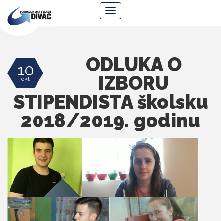
Fondacija
Navigacija
Ana
i
Vlade
Divac
ODLUKA O
10
IZBORU
okt
STIPENDISTA školsku
2018/2019. godinu