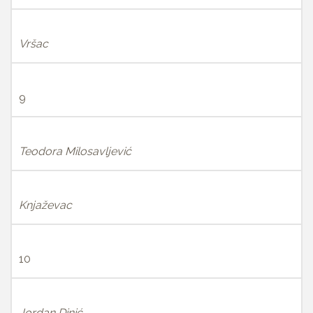
Vršac
9
Teodora Milosavljević
Knjaževac
10
Jordan Dinić