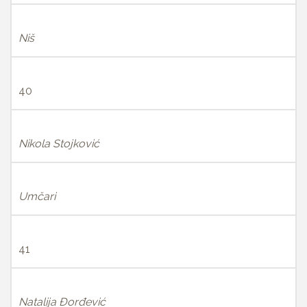
Niš
40
Nikola Stojković
Umčari
41
Natalija Đorđević