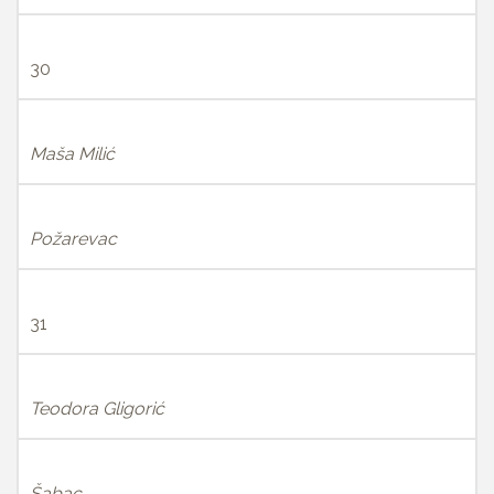
30
Maša Milić
Požarevac
31
Teodora Gligorić
Šabac